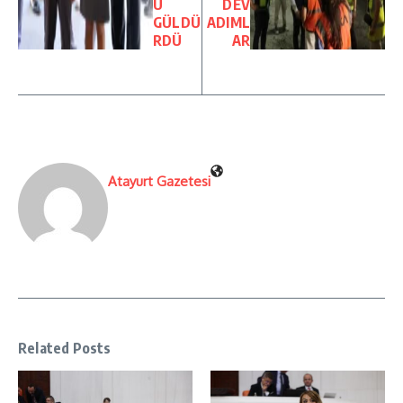
Ü
DEV
GÜLDÜ
ADIML
RDÜ
AR
Atayurt Gazetesi
Related Posts