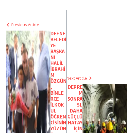
Previous Article
DEFNE
BELEDİ
YE
BAŞKA
NI
HALİL
İBRAHİ
M
Next Article
ÖZGÜN
,
DEPRE
BİNLE
M
RCE
SONRA
İLKOK
SI,
UL
DAHA
ÖĞREN
GÜÇLÜ
CİSİNİN
HATAY
YÜZÜN
İÇİN