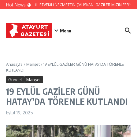
İçeriğe atla
Hot News
HATAY MİLLETVEKİLİ NECMETTİN ÇALIŞKAN: GAZİLERİMİZİN FERYADI
Menu
Anasayfa
/
Manşet
/
19 EYLÜL GAZİLER GÜNÜ HATAY’DA TÖRENLE
KUTLANDI
Güncel
Manşet
19 EYLÜL GAZİLER GÜNÜ
HATAY’DA TÖRENLE KUTLANDI
Eylül 19, 2025