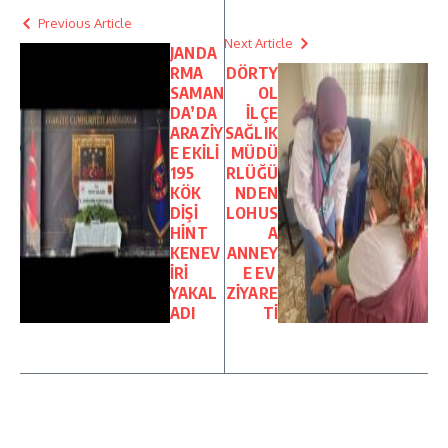
Previous Article
Next Article
JANDA
RMA
DÖRTY
SAMAN
OL
DA’DA
İLÇE
ARAZİY
SAĞLIK
E EKİLİ
MÜDÜ
195
RLÜĞÜ
KÖK
NDEN
DİŞİ
LOHUS
HİNT
A
KENEV
ANNEY
İRİ
E EV
YAKAL
ZİYARE
ADI
Tİ