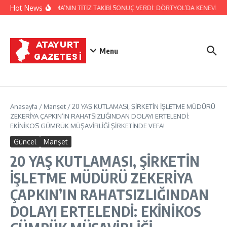
İçeriğe atla
Hot News
JANDARMA’NIN TİTİZ TAKİBİ SONUÇ VERDİ: DÖRTYOL’DA KENEVİR ÜR
Menu
Anasayfa
/
Manşet
/
20 YAŞ KUTLAMASI, ŞİRKETİN İŞLETME MÜDÜRÜ
ZEKERİYA ÇAPKIN’IN RAHATSIZLIĞINDAN DOLAYI ERTELENDİ:
EKİNİKOS GÜMRÜK MÜŞAVİRLİĞİ ŞİRKETİNDE VEFA!
Güncel
Manşet
20 YAŞ KUTLAMASI, ŞİRKETİN
İŞLETME MÜDÜRÜ ZEKERİYA
ÇAPKIN’IN RAHATSIZLIĞINDAN
DOLAYI ERTELENDİ: EKİNİKOS