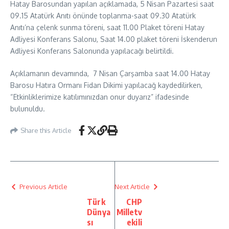
Hatay Barosundan yapılan açıklamada, 5 Nisan Pazartesi saat
09.15 Atatürk Anıtı önünde toplanma-saat 09.30 Atatürk
Anıtı’na çelenk sunma töreni, saat 11.00 Plaket töreni Hatay
Adliyesi Konferans Salonu, Saat 14.00 plaket töreni İskenderun
Adliyesi Konferans Salonunda yapılacağı belirtildi.
Açıklamanın devamında, 7 Nisan Çarşamba saat 14.00 Hatay
Barosu Hatıra Ormanı Fidan Dikimi yapılacağ kaydedilirken,
“Etkinliklerimize katılımınızdan onur duyarız” ifadesinde
bulunuldu.
Share this Article
Previous Article
Next Article
Türk
CHP
Dünya
Milletv
sı
ekili