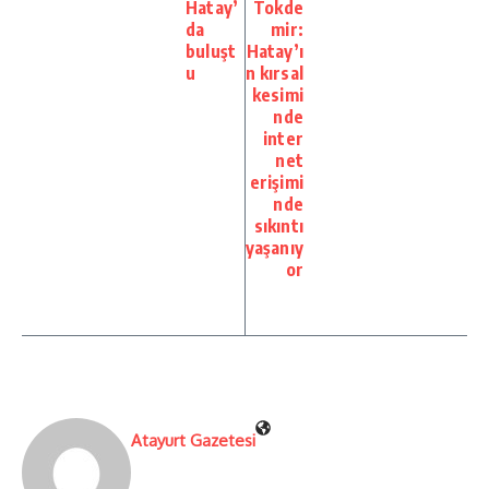
Hatay’
Tokde
da
mir:
buluşt
Hatay’ı
u
n kırsal
kesimi
nde
inter
net
erişimi
nde
sıkıntı
yaşanıy
or
Atayurt Gazetesi