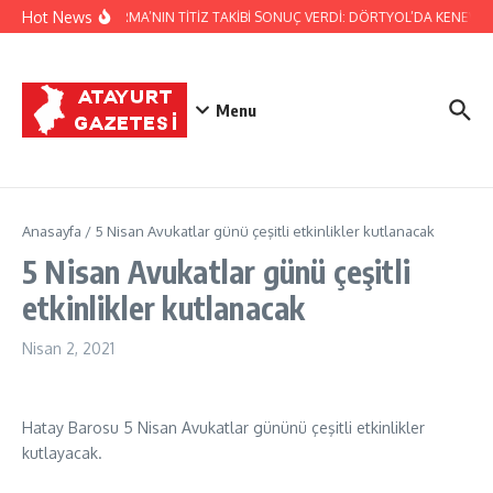
İçeriğe atla
Hot News
JANDARMA’NIN TİTİZ TAKİBİ SONUÇ VERDİ: DÖRTYOL’DA KENEVİR 
Menu
Anasayfa
/
5 Nisan Avukatlar günü çeşitli etkinlikler kutlanacak
5 Nisan Avukatlar günü çeşitli
etkinlikler kutlanacak
Nisan 2, 2021
Hatay Barosu 5 Nisan Avukatlar gününü çeşitli etkinlikler
kutlayacak.