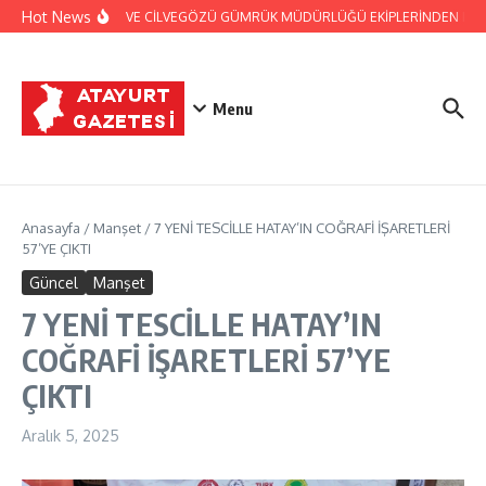
İçeriğe atla
Hot News
JANDARMA VE CİLVEGÖZÜ GÜMRÜK MÜDÜRLÜĞÜ EKİPLERİNDEN BAŞARILI
Menu
Anasayfa
/
Manşet
/
7 YENİ TESCİLLE HATAY’IN COĞRAFİ İŞARETLERİ
57’YE ÇIKTI
Güncel
Manşet
7 YENİ TESCİLLE HATAY’IN
COĞRAFİ İŞARETLERİ 57’YE
ÇIKTI
Aralık 5, 2025