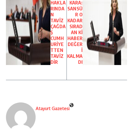
HAKLA
KARA:
RINDA
SANSÜ
N
R O
TAVİZ
KADAR
ÇAĞDA
SIRAD
Ş
AN Kİ
CUMH
HABER
URİYE
DEĞER
TTEN
İ
TAVİZ
KALMA
DİR
DI
Atayurt Gazetesi