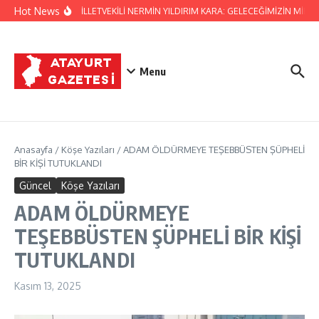
İçeriğe atla
Hot News
HATAY MİLLETVEKİLİ NERMİN YILDIRIM KARA: GELECEĞİMİZİN M
Menu
Anasayfa
/
Köşe Yazıları
/
ADAM ÖLDÜRMEYE TEŞEBBÜSTEN ŞÜPHELİ
BİR KİŞİ TUTUKLANDI
Güncel
Köşe Yazıları
ADAM ÖLDÜRMEYE
TEŞEBBÜSTEN ŞÜPHELİ BİR KİŞİ
TUTUKLANDI
Kasım 13, 2025