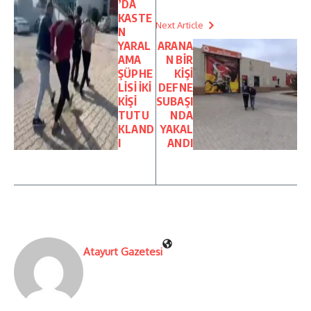
’DA
KASTE
Next Article
N
YARAL
ARANA
AMA
N BİR
ŞÜPHE
KİŞİ
LİSİ İKİ
DEFNE
KİŞİ
SUBAŞI
TUTU
NDA
KLAND
YAKAL
I
ANDI
Atayurt Gazetesi