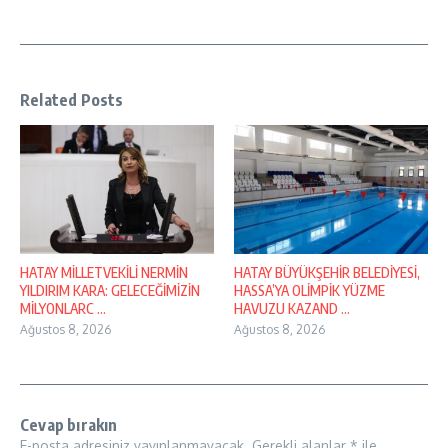
Related Posts
HATAY MİLLETVEKİLİ NERMİN
HATAY BÜYÜKŞEHİR BELEDİYESİ,
YILDIRIM KARA: GELECEĞİMİZİN
HASSA’YA OLİMPİK YÜZME
MİLYONLARC ...
HAVUZU KAZAND ...
Ağustos 8, 2026
Ağustos 8, 2026
Cevap bırakın
E-posta adresiniz yayınlanmayacak.
Gerekli alanlar
*
ile