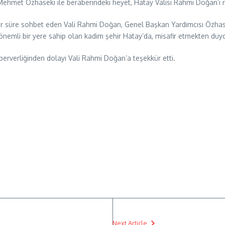
Mehmet Özhaseki ile beraberindeki heyet, Hatay Valisi Rahmi Doğan’ı 
bir süre sohbet eden Vali Rahmi Doğan, Genel Başkan Yardımcısı Özhase
e önemli bir yere sahip olan kadim şehir Hatay’da, misafir etmekten duy
erverliğinden dolayı Vali Rahmi Doğan’a teşekkür etti.
Next Article