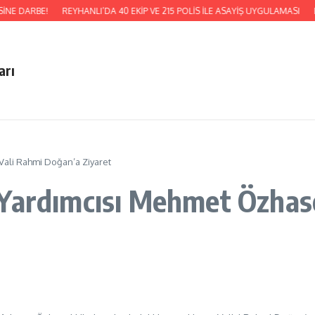
İNE DARBE!
REYHANLI’DA 40 EKİP VE 215 POLİS İLE ASAYİŞ UYGULAMASI
H
arı
Vali Rahmi Doğan’a Ziyaret
Yardımcısı Mehmet Özhase