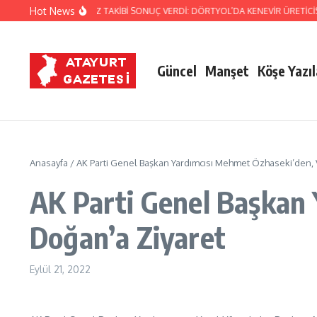
İçeriğe atla
Hot News
JANDARMA’NIN TİTİZ TAKİBİ SONUÇ VERDİ: DÖRTYOL’DA KENEVİR ÜRETİCİS
Güncel
Manşet
Köşe Yazıl
Anasayfa
/
AK Parti Genel Başkan Yardımcısı Mehmet Özhaseki’den, 
AK Parti Genel Başkan 
Doğan’a Ziyaret
Eylül 21, 2022