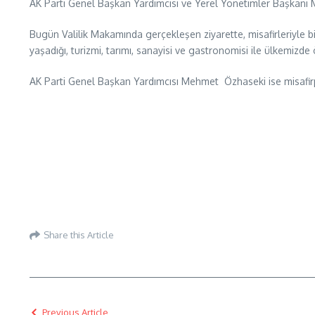
AK Parti Genel Başkan Yardımcısı ve Yerel Yönetimler Başkanı 
Bugün Valilik Makamında gerçekleşen ziyarette, misafirleriyle 
yaşadığı, turizmi, tarımı, sanayisi ve gastronomisi ile ülkemizd
AK Parti Genel Başkan Yardımcısı Mehmet Özhaseki ise misafirp
Share this Article
Previous Article