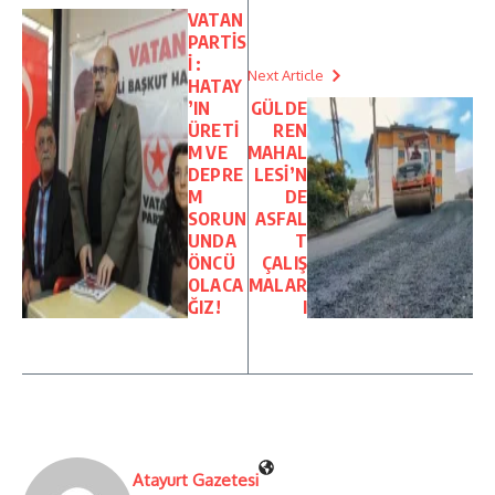
VATAN
PARTİS
İ :
Next Article
HATAY
’IN
GÜLDE
ÜRETİ
REN
M VE
MAHAL
DEPRE
LESİ’N
M
DE
SORUN
ASFAL
UNDA
T
ÖNCÜ
ÇALIŞ
OLACA
MALAR
ĞIZ!
I
Atayurt Gazetesi