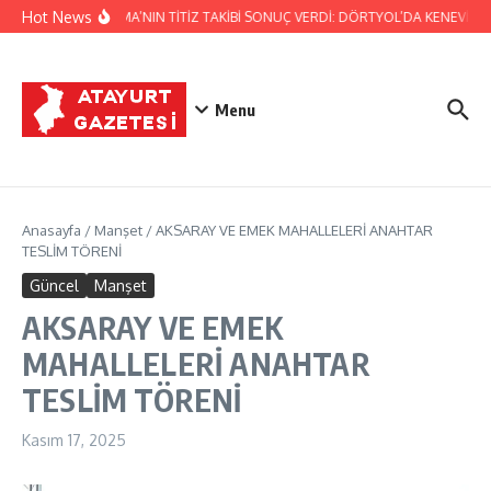
İçeriğe atla
Hot News
JANDARMA’NIN TİTİZ TAKİBİ SONUÇ VERDİ: DÖRTYOL’DA KENEVİR ÜR
Menu
Anasayfa
/
Manşet
/
AKSARAY VE EMEK MAHALLELERİ ANAHTAR
TESLİM TÖRENİ
Güncel
Manşet
AKSARAY VE EMEK
MAHALLELERİ ANAHTAR
TESLİM TÖRENİ
Kasım 17, 2025