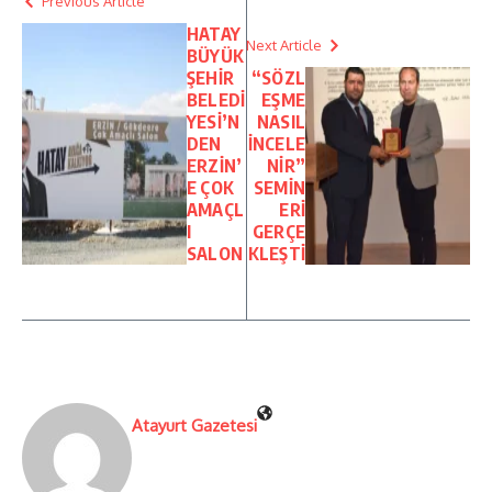
Previous Article
HATAY
Next Article
BÜYÜK
ŞEHİR
“SÖZL
BELEDİ
EŞME
YESİ’N
NASIL
DEN
İNCELE
ERZİN’
NİR”
E ÇOK
SEMİN
AMAÇL
ERİ
I
GERÇE
SALON
KLEŞTİ
Atayurt Gazetesi