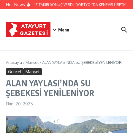
İçeriğe atla
Hot News
JANDARMA’NIN TİTİZ TAKİBİ SONUÇ VERDİ: DÖRTYOL’DA KENEVİR ÜRETİCİSİN
Menu
Anasayfa
/
Manşet
/
ALAN YAYLASI’NDA SU ŞEBEKESİ YENİLENİYOR
Güncel
Manşet
ALAN YAYLASI’NDA SU
ŞEBEKESİ YENİLENİYOR
Ekim 20, 2025