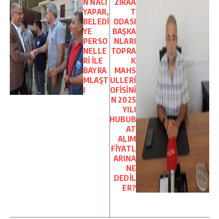
N NACİ
ZİRAA
YAPAR,
T
BELEDİ
ODASI
YE
BAŞKA
PERSO
NLARI
NELLE
TOPRA
Rİ İLE
K
BAYRA
MAHS
MLAŞT
ULLERİ
I
OFİSİNİ
N 2025
YILI
HUBUB
AT
ALIM
FİYATL
ARINA
NE
DEDİL
ER?