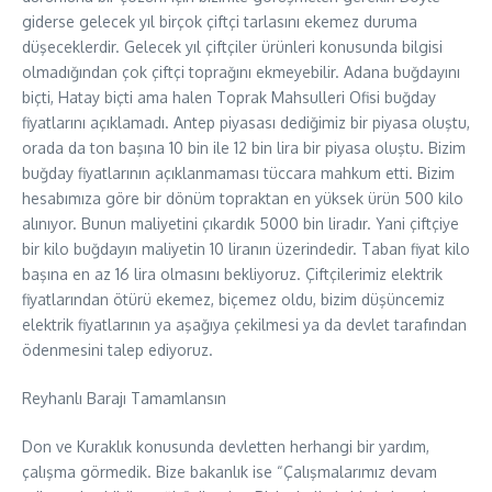
giderse gelecek yıl birçok çiftçi tarlasını ekemez duruma
düşeceklerdir. Gelecek yıl çiftçiler ürünleri konusunda bilgisi
olmadığından çok çiftçi toprağını ekmeyebilir. Adana buğdayını
biçti, Hatay biçti ama halen Toprak Mahsulleri Ofisi buğday
fiyatlarını açıklamadı. Antep piyasası dediğimiz bir piyasa oluştu,
orada da ton başına 10 bin ile 12 bin lira bir piyasa oluştu. Bizim
buğday fiyatlarının açıklanmaması tüccara mahkum etti. Bizim
hesabımıza göre bir dönüm topraktan en yüksek ürün 500 kilo
alınıyor. Bunun maliyetini çıkardık 5000 bin liradır. Yani çiftçiye
bir kilo buğdayın maliyetin 10 liranın üzerindedir. Taban fiyat kilo
başına en az 16 lira olmasını bekliyoruz. Çiftçilerimiz elektrik
fiyatlarından ötürü ekemez, biçemez oldu, bizim düşüncemiz
elektrik fiyatlarının ya aşağıya çekilmesi ya da devlet tarafından
ödenmesini talep ediyoruz.
Reyhanlı Barajı Tamamlansın
Don ve Kuraklık konusunda devletten herhangi bir yardım,
çalışma görmedik. Bize bakanlık ise “Çalışmalarımız devam