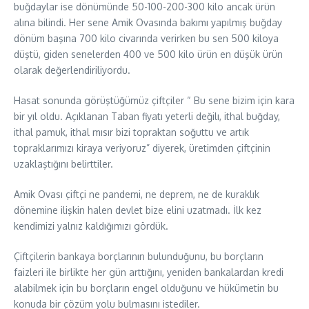
buğdaylar ise dönümünde 50-100-200-300 kilo ancak ürün
alına bilindi. Her sene Amik Ovasında bakımı yapılmış buğday
dönüm başına 700 kilo civarında verirken bu sen 500 kiloya
düştü, giden senelerden 400 ve 500 kilo ürün en düşük ürün
olarak değerlendiriliyordu.
Hasat sonunda görüştüğümüz çiftçiler “ Bu sene bizim için kara
bir yıl oldu. Açıklanan Taban fiyatı yeterli değilı, ithal buğday,
ithal pamuk, ithal mısır bizi topraktan soğuttu ve artık
topraklarımızı kiraya veriyoruz” diyerek, üretimden çiftçinin
uzaklaştığını belirttiler.
Amik Ovası çiftçi ne pandemi, ne deprem, ne de kuraklık
dönemine ilişkin halen devlet bize elini uzatmadı. İlk kez
kendimizi yalnız kaldığımızı gördük.
Çiftçilerin bankaya borçlarının bulunduğunu, bu borçların
faizleri ile birlikte her gün arttığını, yeniden bankalardan kredi
alabilmek için bu borçların engel olduğunu ve hükümetin bu
konuda bir çözüm yolu bulmasını istediler.