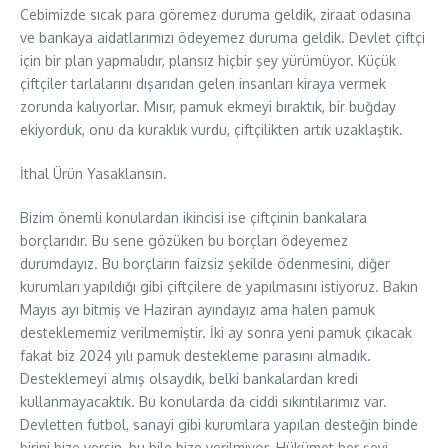
Cebimizde sıcak para göremez duruma geldik, ziraat odasına
ve bankaya aidatlarımızı ödeyemez duruma geldik. Devlet çiftçi
için bir plan yapmalıdır, plansız hiçbir şey yürümüyor. Küçük
çiftçiler tarlalarını dışarıdan gelen insanları kiraya vermek
zorunda kalıyorlar. Mısır, pamuk ekmeyi bıraktık, bir buğday
ekiyorduk, onu da kuraklık vurdu, çiftçilikten artık uzaklaştık.
İthal Ürün Yasaklansın.
Bizim önemli konulardan ikincisi ise çiftçinin bankalara
borçlarıdır. Bu sene gözüken bu borçları ödeyemez
durumdayız. Bu borçların faizsiz şekilde ödenmesini, diğer
kurumları yapıldığı gibi çiftçilere de yapılmasını istiyoruz. Bakın
Mayıs ayı bitmiş ve Haziran ayındayız ama halen pamuk
desteklememiz verilmemiştir. İki ay sonra yeni pamuk çıkacak
fakat biz 2024 yılı pamuk destekleme parasını almadık.
Desteklemeyi almış olsaydık, belki bankalardan kredi
kullanmayacaktık. Bu konularda da ciddi sıkıntılarımız var.
Devletten futbol, sanayi gibi kurumlara yapılan desteğin binde
birini bize versin, bu bile bize verilmiyor. Hükümet her şeyi