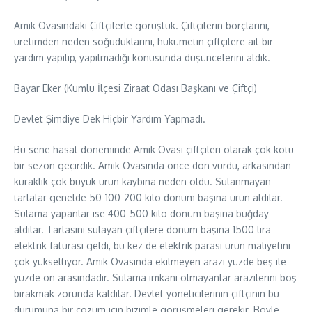
Amik Ovasındaki Çiftçilerle görüştük. Çiftçilerin borçlarını,
üretimden neden soğuduklarını, hükümetin çiftçilere ait bir
yardım yapılıp, yapılmadığı konusunda düşüncelerini aldık.
Bayar Eker (Kumlu İlçesi Ziraat Odası Başkanı ve Çiftçi)
Devlet Şimdiye Dek Hiçbir Yardım Yapmadı.
Bu sene hasat döneminde Amik Ovası çiftçileri olarak çok kötü
bir sezon geçirdik. Amik Ovasında önce don vurdu, arkasından
kuraklık çok büyük ürün kaybına neden oldu. Sulanmayan
tarlalar genelde 50-100-200 kilo dönüm başına ürün aldılar.
Sulama yapanlar ise 400-500 kilo dönüm başına buğday
aldılar. Tarlasını sulayan çiftçilere dönüm başına 1500 lira
elektrik faturası geldi, bu kez de elektrik parası ürün maliyetini
çok yükseltiyor. Amik Ovasında ekilmeyen arazi yüzde beş ile
yüzde on arasındadır. Sulama imkanı olmayanlar arazilerini boş
bırakmak zorunda kaldılar. Devlet yöneticilerinin çiftçinin bu
durumuna bir çözüm için bizimle görüşmeleri gerekir. Böyle