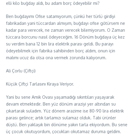
elli kilo buğday aldı, bu adam borç ödeyebilir mi?
Ben buğdayımı Ofise satamıyorum, çünkü her türlü girdiyi
fabrikadan yani tüccardan almışım, buğdayı ofise götürsem ne
kadar para verecek, ne zaman verecek bilemiyorum. O Zaman
tüccara borcunu nasıl ödeyeceğim. 16 Dönüm buğdaya üç kez
su verdim bana 12 bin lira elektrik parası geldi. Bu parayı
ödeyebilmek için fabrika sahibinden borç aldım, onun için
malımı ucuz da olsa ona vermek zorunda kalıyorum.
Ali Çorlu (Çiftçi)
Küçük Çiftçi Tarlasını Kiraya Veriyor.
Yani bu sene Amik Ovası yaşamadığı sıkıntıları yaşayarak
devam etmektedir. Ben yüz dönüm araziyi yer altından su
çıkartarak suladım. Yüz dönem arazime ise 80-90 lira elektrik
parası gelince; artık tarlamızı sulamaz olduk. Tabi ürünler
düştü. Ben yaklaşık bin dönüme yakın tarla ekiyordum. Bu sene
üç çocuk okutuyordum, çocukları okutamaz duruma geldim.