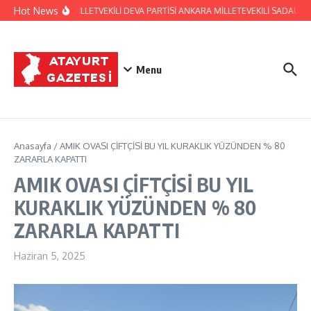
İçeriğe atla
Hot News
HATAY ESKİ MİLLETVEKİLİ DEVA PARTİSİ ANKARA MİLLETEVEKİLİ SADAUL
Menu
Anasayfa
/
AMIK OVASI ÇİFTÇİSİ BU YIL KURAKLIK YÜZÜNDEN % 80
ZARARLA KAPATTI
AMIK OVASI ÇİFTÇİSİ BU YIL
KURAKLIK YÜZÜNDEN % 80
ZARARLA KAPATTI
Haziran 5, 2025