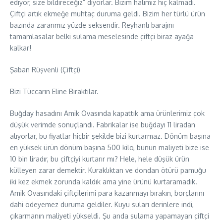
ediyor, size bildireceğiz” diyorlar. Bizim halimiz hiç kalmadı.
Çiftçi artık ekmeğe muhtaç duruma geldi. Bizim her türlü ürün
bazında zararımız yüzde seksendir. Reyhanlı barajını
tamamlasalar belki sulama meselesinde çiftçi biraz ayağa
kalkar!
Şaban Rüşvenli (Çiftçi)
Bizi Tüccarın Eline Bıraktılar.
Buğday hasadını Amik Ovasında kapattık ama ürünlerimiz çok
düşük verimde sonuçlandı. Fabrikalar ise buğdayı 11 liradan
alıyorlar, bu fiyatlar hiçbir şekilde bizi kurtarmaz. Dönüm başına
en yüksek ürün dönüm başına 500 kilo, bunun maliyeti bize ise
10 bin liradır, bu çiftçiyi kurtarır mı? Hele, hele düşük ürün
külleyen zarar demektir. Kuraklıktan ve dondan ötürü pamuğu
iki kez ekmek zorunda kaldık ama yine ürünü kurtaramadık.
Amik Ovasındaki çiftçilerimi para kazanmayı bırakın, borçlarını
dahi ödeyemez duruma geldiler. Kuyu suları derinlere indi,
çıkarmanın maliyeti yükseldi. Şu anda sulama yapamayan çiftçi