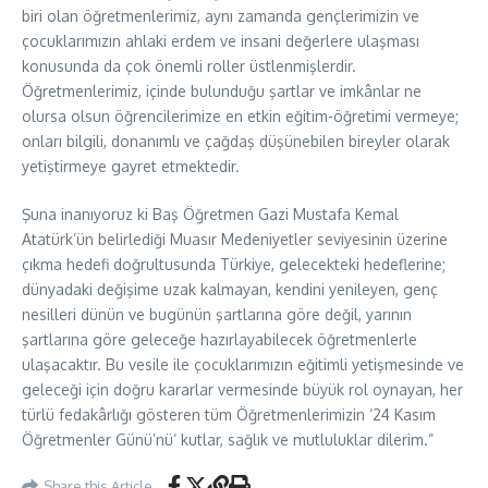
biri olan öğretmenlerimiz, aynı zamanda gençlerimizin ve
çocuklarımızın ahlaki erdem ve insani değerlere ulaşması
konusunda da çok önemli roller üstlenmişlerdir.
Öğretmenlerimiz, içinde bulunduğu şartlar ve imkânlar ne
olursa olsun öğrencilerimize en etkin eğitim-öğretimi vermeye;
onları bilgili, donanımlı ve çağdaş düşünebilen bireyler olarak
yetiştirmeye gayret etmektedir.
Şuna inanıyoruz ki Baş Öğretmen Gazi Mustafa Kemal
Atatürk’ün belirlediği Muasır Medeniyetler seviyesinin üzerine
çıkma hedefi doğrultusunda Türkiye, gelecekteki hedeflerine;
dünyadaki değişime uzak kalmayan, kendini yenileyen, genç
nesilleri dünün ve bugünün şartlarına göre değil, yarının
şartlarına göre geleceğe hazırlayabilecek öğretmenlerle
ulaşacaktır. Bu vesile ile çocuklarımızın eğitimli yetişmesinde ve
geleceği için doğru kararlar vermesinde büyük rol oynayan, her
türlü fedakârlığı gösteren tüm Öğretmenlerimizin ‘24 Kasım
Öğretmenler Günü’nü’ kutlar, sağlık ve mutluluklar dilerim.”
Share this Article