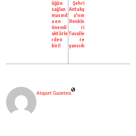
üğün
Şehri
sağlan
Antaky
masınd
a’nın
a en
Renkle
önemli
ri
aktörle
Tuvalle
rden
re
biri!
yansıdı
Atayurt Gazetesi