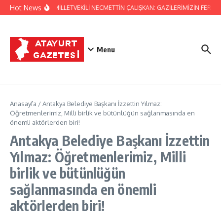
İçeriğe atla
Hot News
HATAY MİLLETVEKİLİ NECMETTİN ÇALIŞKAN: GAZİLERİMİZİN FERYAD
Menu
Anasayfa
/
Antakya Belediye Başkanı İzzettin Yılmaz:
Öğretmenlerimiz, Milli birlik ve bütünlüğün sağlanmasında en
önemli aktörlerden biri!
Antakya Belediye Başkanı İzzettin
Yılmaz: Öğretmenlerimiz, Milli
birlik ve bütünlüğün
sağlanmasında en önemli
aktörlerden biri!