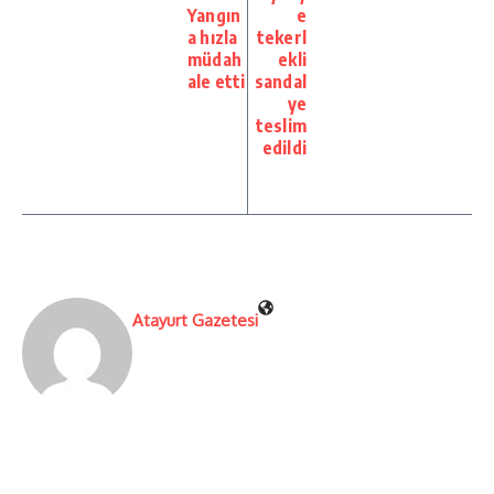
Yangın
e
a hızla
tekerl
müdah
ekli
ale etti
sandal
ye
teslim
edildi
Atayurt Gazetesi