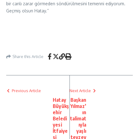
bir canlı zarar görmeden söndürülmesini temenni ediyorum.
Geçmiş olsun Hatay.”
Share this Article
Previous Article
Next Article
Hatay
Başkan
Büyükş
Yılmaz’
ehir
ın
Beledi
talimat
yesi
ıyla
İtfaiye
yaşlı
si
teyzey