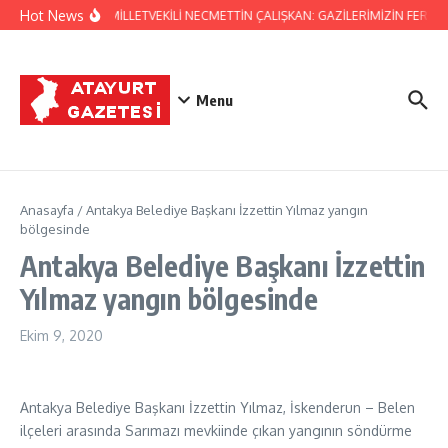
İçeriğe atla
Hot News
HATAY MİLLETVEKİLİ NECMETTİN ÇALIŞKAN: GAZİLERİMİZİN FERYAD
Menu
Anasayfa
/
Antakya Belediye Başkanı İzzettin Yılmaz yangın
bölgesinde
Antakya Belediye Başkanı İzzettin
Yılmaz yangın bölgesinde
Ekim 9, 2020
Antakya Belediye Başkanı İzzettin Yılmaz, İskenderun – Belen
ilçeleri arasında Sarımazı mevkiinde çıkan yangının söndürme