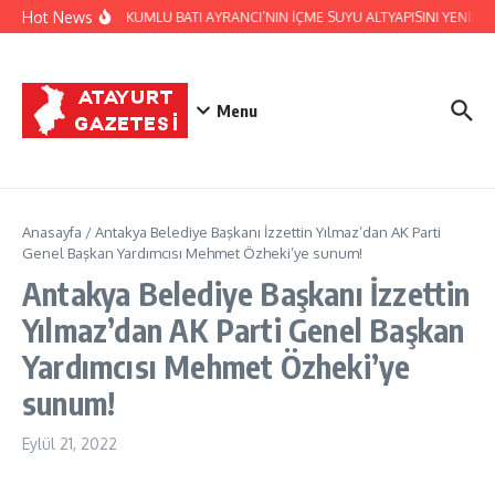
İçeriğe atla
Hot News
HATSU, KUMLU BATI AYRANCI’NIN İÇME SUYU ALTYAPISINI YENİLİY
Menu
Anasayfa
/
Antakya Belediye Başkanı İzzettin Yılmaz’dan AK Parti
Genel Başkan Yardımcısı Mehmet Özheki’ye sunum!
Antakya Belediye Başkanı İzzettin
Yılmaz’dan AK Parti Genel Başkan
Yardımcısı Mehmet Özheki’ye
sunum!
Eylül 21, 2022