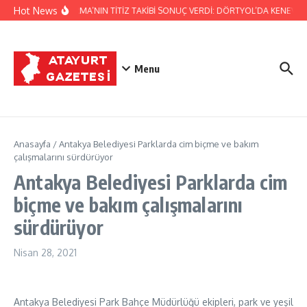
İçeriğe atla
Hot News
JANDARMA’NIN TİTİZ TAKİBİ SONUÇ VERDİ: DÖRTYOL’DA KENEVİR 
Menu
Anasayfa
/
Antakya Belediyesi Parklarda cim biçme ve bakım
çalışmalarını sürdürüyor
Antakya Belediyesi Parklarda cim
biçme ve bakım çalışmalarını
sürdürüyor
Nisan 28, 2021
Antakya Belediyesi Park Bahçe Müdürlüğü ekipleri, park ve yeşil