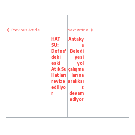
Previous Article
Next Article
HAT
Antaky
SU:
a
Defne’
Beledi
deki
yesi
eski
yol
Atık Su
çalışma
Hatları
larına
revize
aralıksı
ediliyo
z
r
devam
ediyor