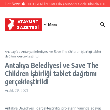
İçeriğe atla
Hot News
HATAY MİLLETVEKİLİ NECMETTİN ÇALIŞKAN: GAZİLERİMİZİN FERYAD
Menu
Anasayfa
/
Antakya Belediyesi ve Save The Children işbirliği tablet
dağıtımı gerçekleştirildi
Antakya Belediyesi ve Save The
Children işbirliği tablet dağıtımı
gerçekleştirildi
Aralık 29, 2021
Antakya Belediyesi, gerçekleştirdiği projelerin yanında sosyal