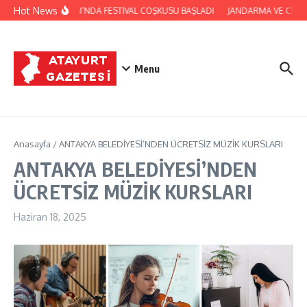
İçeriğe atla
Hot News
YAYLADAĞI’NDA FESTİVAL COŞKUSU BAŞLADI
JANDARMA VE CİLVE
Menu
Anasayfa
/
ANTAKYA BELEDİYESİ’NDEN ÜCRETSİZ MÜZİK KURSLARI
ANTAKYA BELEDİYESİ’NDEN
ÜCRETSİZ MÜZİK KURSLARI
Haziran 18, 2025