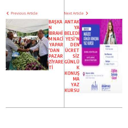
Previous Article
Next Article
BAŞKA
ANTAK
N
YA
İBRAHİ
BELEDİ
M NACİ
YESİ’N
YAPAR
DEN
’DAN
ÜCRET
PAZAR
SİZ
ZİYARE
GÜNLÜ
Tİ
K
KONUŞ
MA
YAZ
KURSU