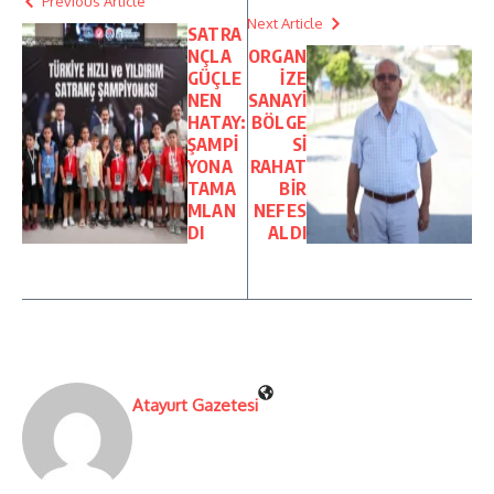
Previous Article
Next Article
SATRA
NÇLA
ORGAN
GÜÇLE
İZE
NEN
SANAYİ
HATAY:
BÖLGE
ŞAMPİ
Sİ
YONA
RAHAT
TAMA
BİR
MLAN
NEFES
DI
ALDI
Atayurt Gazetesi