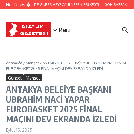
İçeriğe atla
Hot News
FESTİVALDE GÜREŞ HEYECANI NEFESLERİ KESTİ
SON BAŞBAKAN Bİ
Menu
Anasayfa
/
Manşet
/
ANTAKYA BELEİYE BAŞKANI UBRAHİM NACİ YAPAR
EUROBASKET 2025 FİNAL MAÇINI DEV EKRANDA İZLEDİ
Güncel
Manşet
ANTAKYA BELEİYE BAŞKANI
UBRAHİM NACİ YAPAR
EUROBASKET 2025 FİNAL
MAÇINI DEV EKRANDA İZLEDİ
Eylül 15, 2025