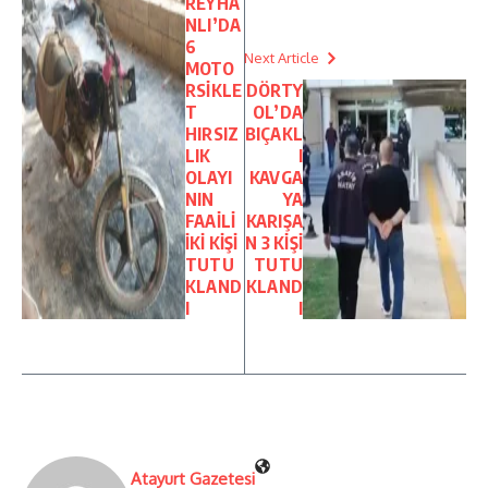
REYHA
NLI’DA
6
Next Article
MOTO
RSİKLE
DÖRTY
T
OL’DA
HIRSIZ
BIÇAKL
LIK
I
OLAYI
KAVGA
NIN
YA
FAAİLİ
KARIŞA
İKİ KİŞİ
N 3 KİŞİ
TUTU
TUTU
KLAND
KLAND
I
I
Atayurt Gazetesi