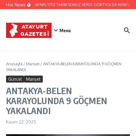
İçeriğe atla
Hot News
JANDARMA’NIN TİTİZ TAKİBİ SONUÇ VERDİ: DÖRTYOL’DA KENEVİR ÜR
Menu
Anasayfa
/
Manşet
/
ANTAKYA-BELEN KARAYOLUNDA 9 GÖÇMEN
YAKALANDI
Güncel
Manşet
ANTAKYA-BELEN
KARAYOLUNDA 9 GÖÇMEN
YAKALANDI
Kasım 22, 2025