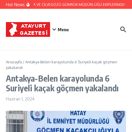
İçeriğe atla
Hot News
JANDARMA VE CİLVEGÖZÜ GÜMRÜK MÜDÜRLÜĞÜ EKİPLERİNDEN BAŞARI
Menu
Anasayfa
/
Antakya-Belen karayolunda 6 Suriyeli kaçak göçmen
yakalandı
Antakya-Belen karayolunda 6
Suriyeli kaçak göçmen yakalandı
Haziran 1, 2024