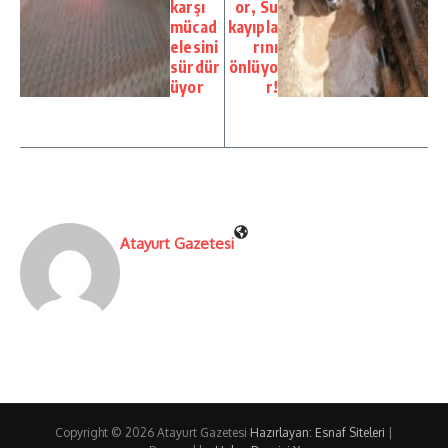
karşı
or, Su
mücad
kayıpla
elesini
rını
sürdür
önlüyo
üyor
r!
Atayurt Gazetesi
Copyright © 2026 Atayurt Gazetesi
Hazırlayan: Esnaf Siteleri
|