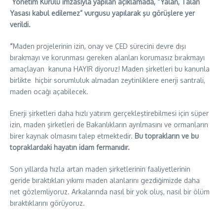
Yönetim Kurulu imzasıyla yapılan açıklamada, “Yalan, Talan
Yasası kabul edilemez” vurgusu yapılarak şu görüşlere yer
verildi.
“
Maden projelerinin izin, onay ve ÇED sürecini devre dışı
bırakmayı ve korunması gereken alanları korumasız bırakmayı
amaçlayan kanuna HAYIR diyoruz! Maden şirketleri bu kanunla
birlikte hiçbir sorumluluk almadan zeytinliklere enerji santrali,
maden ocağı açabilecek.
Enerji şirketleri daha hızlı yatırım gerçekleştirebilmesi için süper
izin, maden şirketleri de Bakanlıkların ayrılmasını ve ormanların
birer kaynak olmasını talep etmektedir.
Bu toprakların ve bu
topraklardaki hayatın idam fermanıdır.
Son yıllarda hızla artan maden şirketlerinin faaliyetlerinin
geride bıraktıkları yıkımı maden alanlarını gezdiğimizde daha
net gözlemliyoruz. Arkalarında nasıl bir yok oluş, nasıl bir ölüm
bıraktıklarını görüyoruz.