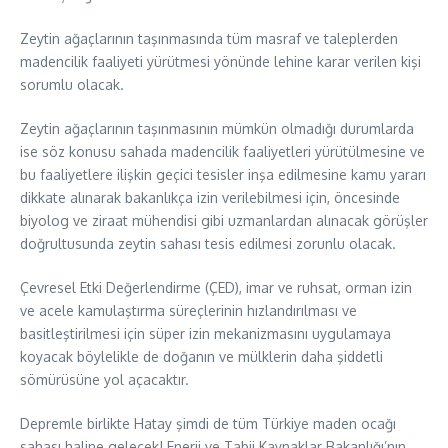
Zeytin ağaçlarının taşınmasında tüm masraf ve taleplerden
madencilik faaliyeti yürütmesi yönünde lehine karar verilen kişi
sorumlu olacak.
Zeytin ağaçlarının taşınmasının mümkün olmadığı durumlarda
ise söz konusu sahada madencilik faaliyetleri yürütülmesine ve
bu faaliyetlere ilişkin geçici tesisler inşa edilmesine kamu yararı
dikkate alınarak bakanlıkça izin verilebilmesi için, öncesinde
biyolog ve ziraat mühendisi gibi uzmanlardan alınacak görüşler
doğrultusunda zeytin sahası tesis edilmesi zorunlu olacak.
Çevresel Etki Değerlendirme (ÇED), imar ve ruhsat, orman izin
ve acele kamulaştırma süreçlerinin hızlandırılması ve
basitleştirilmesi için süper izin mekanizmasını uygulamaya
koyacak böylelikle de doğanın ve mülklerin daha şiddetli
sömürüsüne yol açacaktır.
Depremle birlikte Hatay şimdi de tüm Türkiye maden ocağı
sahası haline gelecek! Enerji ve Tabii Kaynaklar Bakanlığı’nın