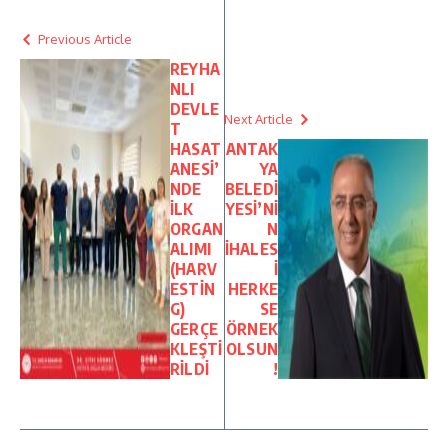
Previous Article
REYHA
NLI
DEVLE
Next Article
T
HASAT
ANTAK
ANESİ’
YA
NDE
BELEDİ
İLK
YESİ’Nİ
ORGAN
N
ALIMI
İHALES
(HARV
İ
ESTİN
HERKE
G)
SE
GERÇE
ÖRNEK
KLEŞTİ
OLSUN
RİLDİ
!