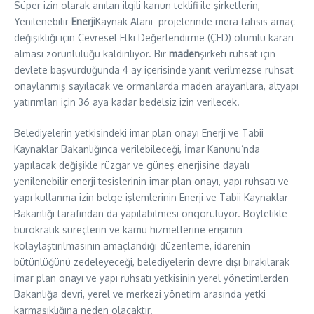
Süper izin olarak anılan ilgili kanun teklifi ile şirketlerin,
Yenilenebilir
Enerji
Kaynak Alanı projelerinde mera tahsis amaç
değişikliği için Çevresel Etki Değerlendirme (ÇED) olumlu kararı
alması zorunluluğu kaldırılıyor. Bir
maden
şirketi ruhsat için
devlete başvurduğunda 4 ay içerisinde yanıt verilmezse ruhsat
onaylanmış sayılacak ve ormanlarda maden arayanlara, altyapı
yatırımları için 36 aya kadar bedelsiz izin verilecek.
Belediyelerin yetkisindeki imar plan onayı Enerji ve Tabii
Kaynaklar Bakanlığınca verilebileceği, İmar Kanunu’nda
yapılacak değişikle rüzgar ve güneş enerjisine dayalı
yenilenebilir enerji tesislerinin imar plan onayı, yapı ruhsatı ve
yapı kullanma izin belge işlemlerinin Enerji ve Tabii Kaynaklar
Bakanlığı tarafından da yapılabilmesi öngörülüyor. Böylelikle
bürokratik süreçlerin ve kamu hizmetlerine erişimin
kolaylaştırılmasının amaçlandığı düzenleme, idarenin
bütünlüğünü zedeleyeceği, belediyelerin devre dışı bırakılarak
imar plan onayı ve yapı ruhsatı yetkisinin yerel yönetimlerden
Bakanlığa devri, yerel ve merkezi yönetim arasında yetki
karmaşıklığına neden olacaktır.