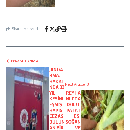
Share this Article
Previous Article
JANDA
RMA,
HAKKI
Next Article
NDA 33
YIL
REYHA
KESİNL
NLI’DA
EŞMİŞ
DOLU,
HAPİS
PATAT
CEZASI
ES,
BULUN
SOĞAN
AN BİR
VE