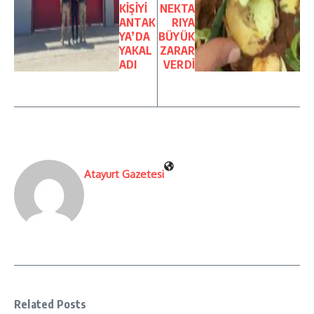
KİŞİYİ
NEKTA
ANTAK
RIYA
YA’DA
BÜYÜK
YAKAL
ZARAR
ADI
VERDİ
Atayurt Gazetesi
Related Posts