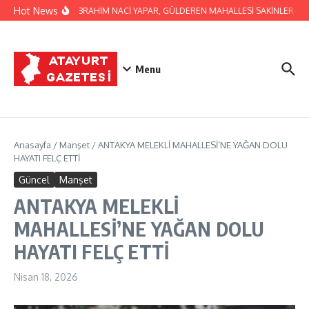
İçeriğe atla
Hot News
BAŞKAN İBRAHİM NACİ YAPAR, GÜLDEREN MAHALLESİ SAKİNLERİNİ Zİ
Menu
Anasayfa
/
Manşet
/
ANTAKYA MELEKLİ MAHALLESİ’NE YAĞAN DOLU
HAYATI FELÇ ETTİ
Güncel
Manşet
ANTAKYA MELEKLİ
MAHALLESİ’NE YAĞAN DOLU
HAYATI FELÇ ETTİ
Nisan 18, 2026