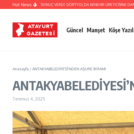
İçeriğe atla
Hot News
İZ TAKİBİ SONUÇ VERDİ: DÖRTYOL’DA KENEVİR ÜRETİCİSİNE DARBE!
REYHANL
Güncel
Manşet
Köşe Yazıl
Anasayfa
/
ANTAKYABELEDİYESİ’NDEN AŞURE İKRAMI
ANTAKYABELEDİYESİ’
Temmuz 4, 2025