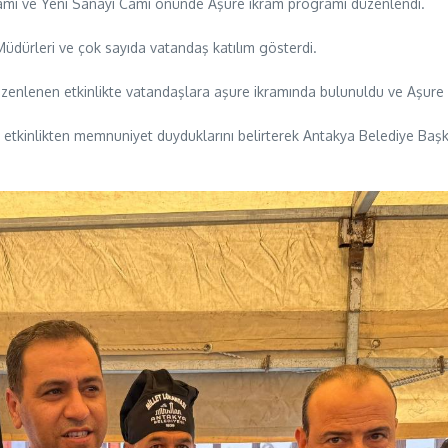
ami ve Yeni Sanayi Cami önünde Aşure ikram programı düzenlendi.
Müdürleri ve çok sayıda vatandaş katılım gösterdi.
düzenlenen etkinlikte vatandaşlara aşure ikramında bulunuldu ve Aşure
 etkinlikten memnuniyet duyduklarını belirterek Antakya Belediye Başk