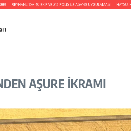
I’DA 40 EKİP VE 215 POLİS İLE ASAYİŞ UYGULAMASI
HATSU, KUMLU BATI AY
arı
NDEN AŞURE İKRAMI