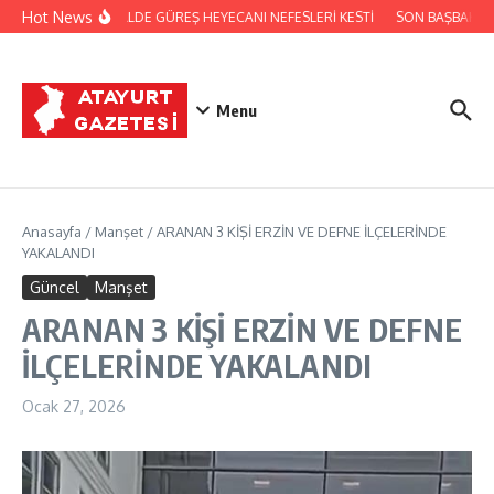
İçeriğe atla
Hot News
FESTİVALDE GÜREŞ HEYECANI NEFESLERİ KESTİ
SON BAŞBAKAN 
Menu
Anasayfa
/
Manşet
/
ARANAN 3 KİŞİ ERZİN VE DEFNE İLÇELERİNDE
YAKALANDI
Güncel
Manşet
ARANAN 3 KİŞİ ERZİN VE DEFNE
İLÇELERİNDE YAKALANDI
Ocak 27, 2026