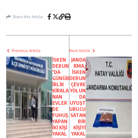
Share this Article
Previous Article
Next Article
İSKEN
JANDA
DERUN
RMA,
’DA
İSKEN
GÜNÜB
DERUN
İRLİK
ÇEVRE
KİRALA
YOLUN
NAN
DA
EVLER
UYUŞT
DE
URUCU
FUHUŞ
SATAN
YAPAN
BİR
İKİ KİŞİ
KİŞİYİ
YAKAL
YAKAL