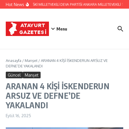
İçeriğe atla
Hot News
HATAY ESKİ MİLLETVEKİLİ DEVA PARTİSİ ANKARA MİLLETEVEKİLİ 
Menu
Anasayfa
/
Manşet
/
ARANAN 4 KİŞİ İSKENDERUN ARSUZ VE
DEFNE’DE YAKALANDI
Güncel
Manşet
ARANAN 4 KİŞİ İSKENDERUN
ARSUZ VE DEFNE’DE
YAKALANDI
Eylül 16, 2025