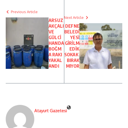
Previous Article
Next Article
ARSUZ
AKÇALI
DEFNE
VE
BELEDİ
GÜLCİ
YESİ
HANDA
GİRİLM
BOĞM
EDİK
A RAKI
SOKAK
YAKAL
BIRAK
ANDI
MIYOR
Atayurt Gazetesi