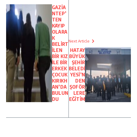
GAZİA
NTEP’
TEN
KAYIP
OLARA
K
Next Article
BELİRT
İLEN
HATAY
BİR KIZ
BÜYÜK
İLE BİR
ŞEHİR
ERKEK
BELEDİ
ÇOCUK
YESİ’N
KIRIKH
DEN
AN’DA
ŞOFÖR
BULUN
LERE
DU
EĞİTİM