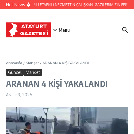
İçeriğe atla
Hot News
HATAY MİLLETVEKİLİ NECMETTİN ÇALIŞKAN: GAZİLERİMİZİN FERYAD
Menu
Anasayfa
/
Manşet
/
ARANAN 4 KİŞİ YAKALANDI
Güncel
Manşet
ARANAN 4 KİŞİ YAKALANDI
Aralık 3, 2025