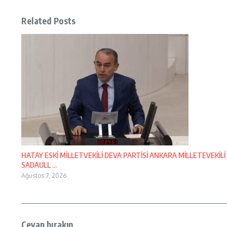
Related Posts
HATAY ESKİ MİLLETVEKİLİ DEVA PARTİSİ ANKARA MİLLETEVEKİLİ
SADAULL ...
Ağustos 7, 2026
Cevap bırakın