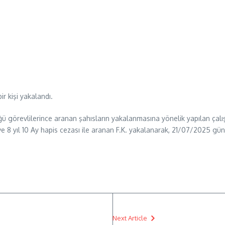
r kişi yakalandı.
ü görevlilerince aranan şahısların yakalanmasına yönelik yapılan ça
 yıl 10 Ay hapis cezası ile aranan F.K. yakalanarak, 21/07/2025 günü 
Next Article