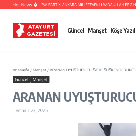
İçeriğe atla
Hot News
ESKİ MİLLETVEKİLİ DEVA PARTİSİ ANKARA MİLLETEVEKİLİ SADAULLAH ERGİN: 
Güncel
Manşet
Köşe Yazıl
Anasayfa
/
Manşet
/
ARANAN UYUŞTURUCU SATICISI İSKENDERUN’D
Güncel
Manşet
ARANAN UYUŞTURUCU 
Temmuz 23, 2025