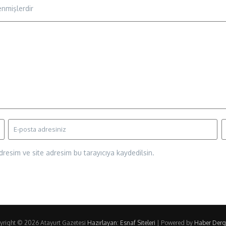
enmişlerdir
resim ve site adresim bu tarayıcıya kaydedilsin.
yright © 2026 Atayurt Gazetesi
Hazırlayan: Esnaf Siteleri
| Powered by
Haber Dergi