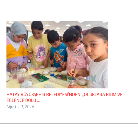
HATAY BÜYÜKŞEHİR BELEDİYESİ’NDEN ÇOCUKLARA BİLİM VE
EĞLENCE DOLU ...
Ağustos 7, 2026