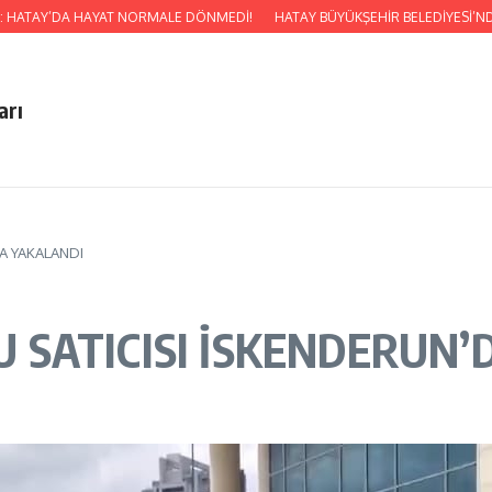
HATAY’DA HAYAT NORMALE DÖNMEDİ!
HATAY BÜYÜKŞEHİR BELEDİYESİ’NDEN Ç
arı
A YAKALANDI
SATICISI İSKENDERUN’