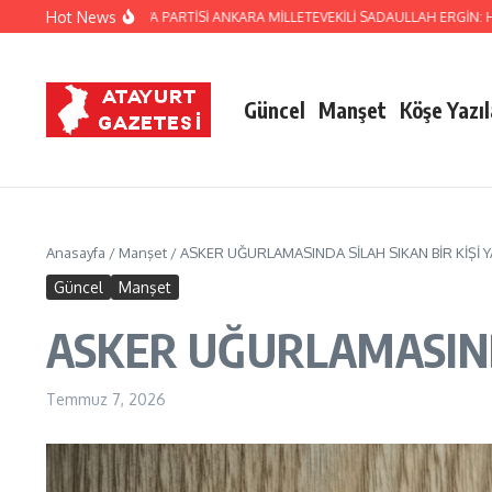
İçeriğe atla
Hot News
 MİLLETVEKİLİ DEVA PARTİSİ ANKARA MİLLETEVEKİLİ SADAULLAH ERGİN: HATA
Güncel
Manşet
Köşe Yazıl
Anasayfa
/
Manşet
/
ASKER UĞURLAMASINDA SİLAH SIKAN BİR KİŞİ 
Güncel
Manşet
ASKER UĞURLAMASINDA
Temmuz 7, 2026