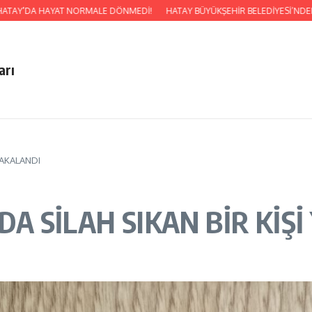
Y’DA HAYAT NORMALE DÖNMEDİ!
HATAY BÜYÜKŞEHİR BELEDİYESİ’NDEN ÇOCUK
arı
YAKALANDI
 SİLAH SIKAN BİR KİŞİ