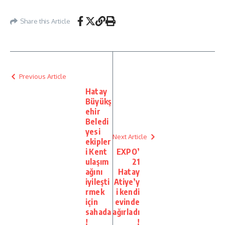
Share this Article
Previous Article
Hatay
Büyükş
ehir
Beledi
yesi
Next Article
ekipler
i Kent
EXPO’
ulaşım
21
ağını
Hatay
iyileşti
Atiye’y
rmek
i kendi
için
evinde
sahada
ağırladı
!
!