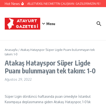
İçeriğe atla
Hot News
HATAY MİLLETVEKİLİ NECMETTİN ÇALIŞKAN: GAZİLERİMİZİN FERYA
Menu
Anasayfa
/
Atakaş Hatayspor Süper Ligde Puanı bulunmayan tek
takım: 1-0
Atakaş Hatayspor Süper Ligde
Puanı bulunmayan tek takım: 1-0
Ağustos 29, 2022
Süper Ligin dördüncü haftasında puan ümediyle İstanbul
Kasımpaşa deplasmanına giden Atakaş Hatayspor, 1-0’lık