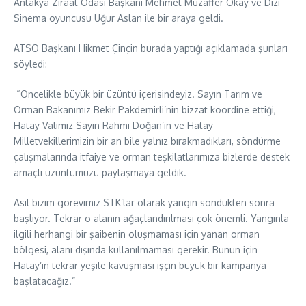
Antakya Ziraat Odası Başkanı Mehmet Muzaffer Okay ve Dizi-
Sinema oyuncusu Uğur Aslan ile bir araya geldi.
ATSO Başkanı Hikmet Çinçin burada yaptığı açıklamada şunları
söyledi:
“Öncelikle büyük bir üzüntü içerisindeyiz. Sayın Tarım ve
Orman Bakanımız Bekir Pakdemirli’nin bizzat koordine ettiği,
Hatay Valimiz Sayın Rahmi Doğan’ın ve Hatay
Milletvekillerimizin bir an bile yalnız bırakmadıkları, söndürme
çalışmalarında itfaiye ve orman teşkilatlarımıza bizlerde destek
amaçlı üzüntümüzü paylaşmaya geldik.
Asıl bizim görevimiz STK’lar olarak yangın söndükten sonra
başlıyor. Tekrar o alanın ağaçlandırılması çok önemli. Yangınla
ilgili herhangi bir şaibenin oluşmaması için yanan orman
bölgesi, alanı dışında kullanılmaması gerekir. Bunun için
Hatay’ın tekrar yeşile kavuşması işçin büyük bir kampanya
başlatacağız.”