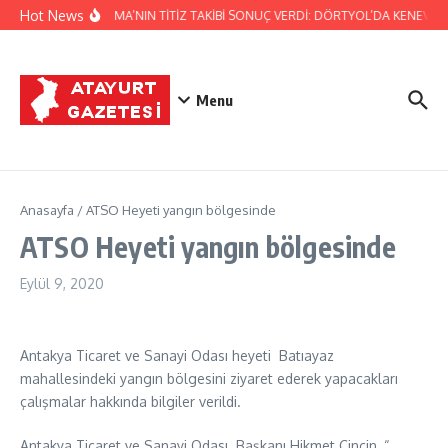
İçeriğe atla
Hot News
JANDARMA’NIN TİTİZ TAKİBİ SONUÇ VERDİ: DÖRTYOL’DA KENEVİR 
Menu
Anasayfa
/
ATSO Heyeti yangın bölgesinde
ATSO Heyeti yangın bölgesinde
Eylül 9, 2020
Antakya Ticaret ve Sanayi Odası heyeti Batıayaz
mahallesindeki yangın bölgesini ziyaret ederek yapacakları
çalışmalar hakkında bilgiler verildi.
Antakya Ticaret ve Sanayi Odası Başkanı Hikmet Çinçin, “