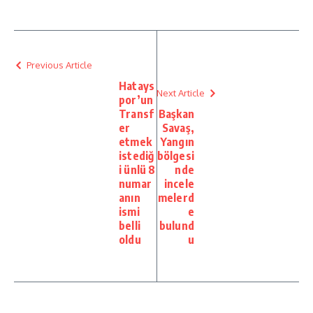
Previous Article
Hatays
Next Article
por’un
Transf
Başkan
er
Savaş,
etmek
Yangın
istediğ
bölgesi
i ünlü 8
nde
numar
incele
anın
melerd
ismi
e
belli
bulund
oldu
u