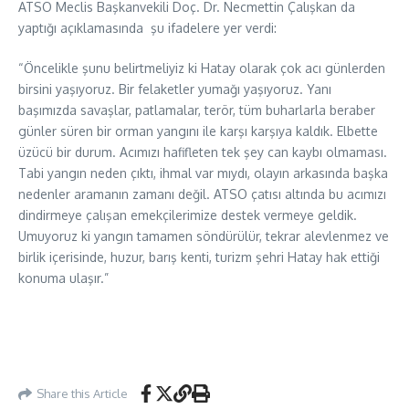
ATSO Meclis Başkanvekili Doç. Dr. Necmettin Çalışkan da
yaptığı açıklamasında şu ifadelere yer verdi:
“Öncelikle şunu belirtmeliyiz ki Hatay olarak çok acı günlerden
birsini yaşıyoruz. Bir felaketler yumağı yaşıyoruz. Yanı
başımızda savaşlar, patlamalar, terör, tüm buharlarla beraber
günler süren bir orman yangını ile karşı karşıya kaldık. Elbette
üzücü bir durum. Acımızı hafifleten tek şey can kaybı olmaması.
Tabi yangın neden çıktı, ihmal var mıydı, olayın arkasında başka
nedenler aramanın zamanı değil. ATSO çatısı altında bu acımızı
dindirmeye çalışan emekçilerimize destek vermeye geldik.
Umuyoruz ki yangın tamamen söndürülür, tekrar alevlenmez ve
birlik içerisinde, huzur, barış kenti, turizm şehri Hatay hak ettiği
konuma ulaşır.”
Share this Article