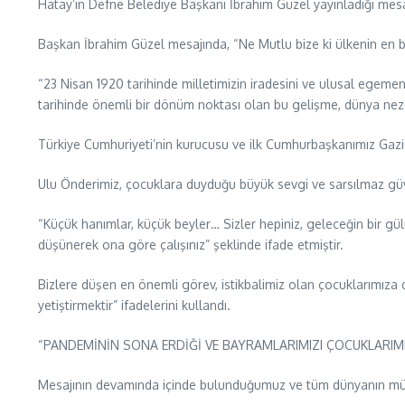
Hatay’ın Defne Belediye Başkanı İbrahim Güzel yayınladığı mesa
Başkan İbrahim Güzel mesajında, “Ne Mutlu bize ki ülkenin en b
“23 Nisan 1920 tarihinde milletimizin iradesini ve ulusal egemen
tarihinde önemli bir dönüm noktası olan bu gelişme, dünya nezd
Türkiye Cumhuriyeti’nin kurucusu ve ilk Cumhurbaşkanımız Gaz
Ulu Önderimiz, çocuklara duyduğu büyük sevgi ve sarsılmaz gü
“Küçük hanımlar, küçük beyler… Sizler hepiniz, geleceğin bir gülü
düşünerek ona göre çalışınız” şeklinde ifade etmiştir.
Bizlere düşen en önemli görev, istikbalimiz olan çocuklarımıza d
yetiştirmektir” ifadelerini kullandı.
“PANDEMİNİN SONA ERDİĞİ VE BAYRAMLARIMIZI ÇOCUKLARIM
Mesajının devamında içinde bulunduğumuz ve tüm dünyanın müc