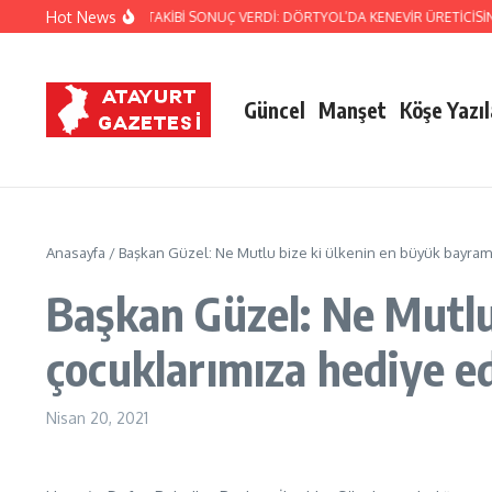
İçeriğe atla
Hot News
JANDARMA’NIN TİTİZ TAKİBİ SONUÇ VERDİ: DÖRTYOL’DA KENEVİR ÜRETİCİSİN
Güncel
Manşet
Köşe Yazıl
Anasayfa
/
Başkan Güzel: Ne Mutlu bize ki ülkenin en büyük bayramın
Başkan Güzel: Ne Mutlu
çocuklarımıza hediye ed
Nisan 20, 2021