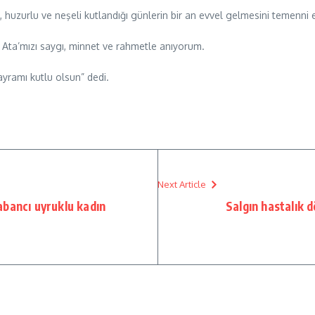
huzurlu ve neşeli kutlandığı günlerin bir an evvel gelmesini temenni e
 Ata’mızı saygı, minnet ve rahmetle anıyorum.
yramı kutlu olsun” dedi.
Next Article
bancı uyruklu kadın
Salgın hastalık 