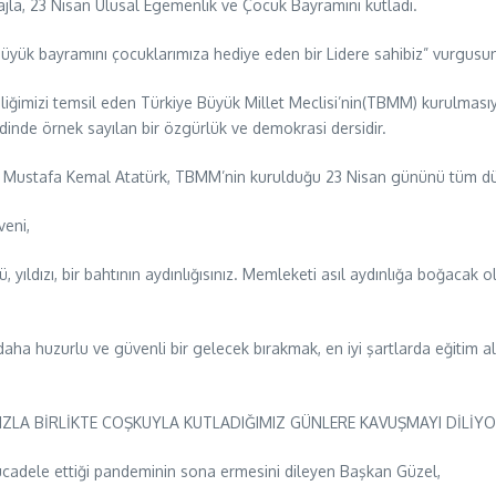
jla, 23 Nisan Ulusal Egemenlik ve Çocuk Bayramını kutladı.
üyük bayramını çocuklarımıza hediye eden bir Lidere sahibiz” vurgusun
liğimizi temsil eden Türkiye Büyük Millet Meclisi’nin(TBMM) kurulmasıyl
inde örnek sayılan bir özgürlük ve demokrasi dersidir.
i Mustafa Kemal Atatürk, TBMM’nin kurulduğu 23 Nisan gününü tüm dü
veni,
, yıldızı, bir bahtının aydınlığısınız. Memleketi asıl aydınlığa boğacak 
aha huzurlu ve güvenli bir gelecek bırakmak, en iyi şartlarda eğitim al
IZLA BİRLİKTE COŞKUYLA KUTLADIĞIMIZ GÜNLERE KAVUŞMAYI DİLİY
adele ettiği pandeminin sona ermesini dileyen Başkan Güzel,