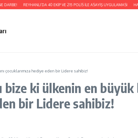
E DARBE!
REYHANLI’DA 40 EKİP VE 215 POLİS İLE ASAYİŞ UYGULAMASI
HAT
arı
ı çocuklarımıza hediye eden bir Lidere sahibiz!
 bize ki ülkenin en büyük
en bir Lidere sahibiz!