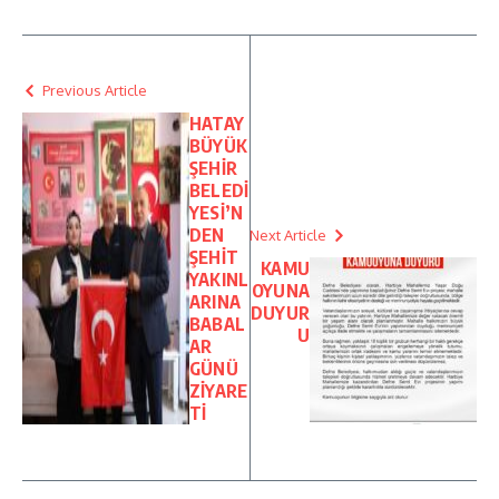
Previous Article
HATAY
BÜYÜK
ŞEHİR
BELEDİ
YESİ’N
DEN
Next Article
ŞEHİT
KAMU
YAKINL
OYUNA
ARINA
DUYUR
BABAL
U
AR
GÜNÜ
ZİYARE
Tİ