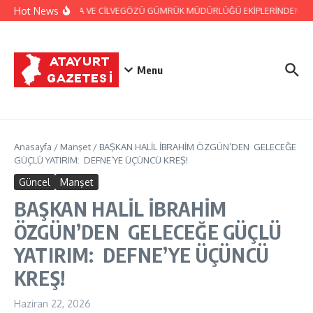
İçeriğe atla
Hot News
JANDARMA VE CİLVEGÖZÜ GÜMRÜK MÜDÜRLÜĞÜ EKİPLERİNDEN BAŞARI
Menu
Anasayfa
/
Manşet
/
BAŞKAN HALİL İBRAHİM ÖZGÜN’DEN GELECEĞE
GÜÇLÜ YATIRIM: DEFNE’YE ÜÇÜNCÜ KREŞ!
Güncel
Manşet
BAŞKAN HALİL İBRAHİM
ÖZGÜN’DEN GELECEĞE GÜÇLÜ
YATIRIM: DEFNE’YE ÜÇÜNCÜ
KREŞ!
Haziran 22, 2026