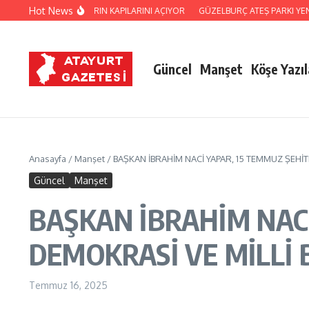
İçeriğe atla
Hot News
ARI YARIN KAPILARINI AÇIYOR
GÜZELBURÇ ATEŞ PARKI YENİLENEN YÜZÜY
Güncel
Manşet
Köşe Yazıl
Anasayfa
/
Manşet
/
BAŞKAN İBRAHİM NACİ YAPAR, 15 TEMMUZ ŞEHİT
Güncel
Manşet
BAŞKAN İBRAHİM NAC
DEMOKRASİ VE MİLLİ
Temmuz 16, 2025