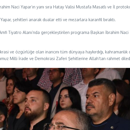
rahim Naci Yapar’ın yanı sıra Hatay Valisi Mustafa Masatlı ve İl protoko
Yapar, şehitleri anarak dualar etti ve mezarlara karanfil bıraktı.
mfi Tiyatro Alanı’nda gerçekleştirilen programa Başkan İbrahim Naci Ya
si ve özgürlüğe olan inancını tüm dünyaya haykırdığı, kahramanlık dest
 Milli İrade ve Demokrasi Zaferi Şehitlerine Allah’tan rahmet dilediği