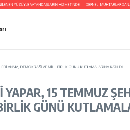
LE VATANDAŞLARIN HİZMETİNDE
DEFNELİ MUHTARLARDAN, TÜRKİYE’NİN EN
arı
LERİ ANMA, DEMOKRASİ VE MİLLİ BİRLİK GÜNÜ KUTLAMALARINA KATILDI
İ YAPAR, 15 TEMMUZ ŞE
 BİRLİK GÜNÜ KUTLAMAL