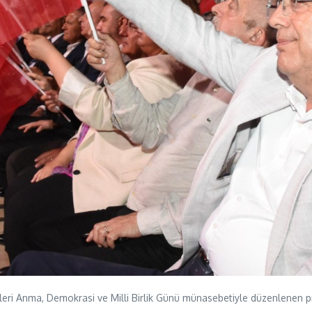
eri Anma, Demokrasi ve Milli Birlik Günü münasebetiyle düzenlenen pr