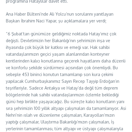
programına Hataylılar davet etti.
Ana Haber Bülteni’nde Ali Yolcu’nun sorularını yanıtlayan
Başkan İbrahim Naci Yapar, şu açıklamalara yer verdi;
“6 Şubat’tan günümüze geldiğimiz noktada Hatay’ımız çok
değişti. Devletimizin her Bakanlığı’nın şehrimizin inşa ve
ihyasında çok büyük bir katkısı ve emeği var. Hak sahibi
vatandaşlarımızın geçici yaşam alanlarından konteyner
kentlerinden kalıcı konutlarına geçerek hayatlarını daha düzenli
ve konforlu şekilde sürdürmesi açısından çok önemliydi. Bu
sebeple 453 bininci konutun tamamlanıp son kura çekimi
yapılacak Cumhurbaşkanımız Sayın Recep Tayyip Erdoğan’ın
teşrifleriyle. Sadece Antakya ve Hatay’da değil tüm deprem
bölgelerinde hak sahibi vatandaşlarımızın özlemle beklediği
günü hep birlikte yaşayacağız. Bu süreçte kalıcı konutların yanı
sıra şehrimizin 100 yıllık altyapı çalışmaları da tamamlanıyor. Asi
Nehri’nin ıslah ve düzenleme çalışmaları, Karayolları’mızın
yaptığı çalışmalar, Ulaştırma Bakanlığı’mızın çalışmaları, İş
yerlerinin tamamlanması, tüm altyapı ve üstyapı çalışmalarıyla