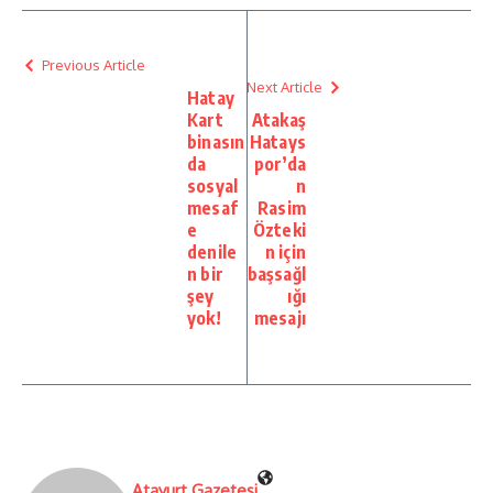
Previous Article
Next Article
Hatay
Kart
Atakaş
binasın
Hatays
da
por’da
sosyal
n
mesaf
Rasim
e
Özteki
denile
n için
n bir
başsağl
şey
ığı
yok!
mesajı
Atayurt Gazetesi