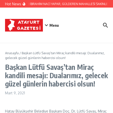
İçeriğe atla
Hot News
BAŞKAN İBRAHİM NACİ YAPAR, GÜLDEREN MAHALLESİ SAKİNLERİNİ 
Menu
Anasayfa
/
Başkan Lütfü Savaş’tan Miraç kandili mesajı: Dualarımız,
gelecek güzel günlerin habercisi olsun!
Başkan Lütfü Savaş’tan Miraç
kandili mesajı: Dualarımız, gelecek
güzel günlerin habercisi olsun!
Mart 9, 2021
Hatay Büyükşehir Belediye Başkanı Doç. Dr. Lütfü Savaş, Miraç