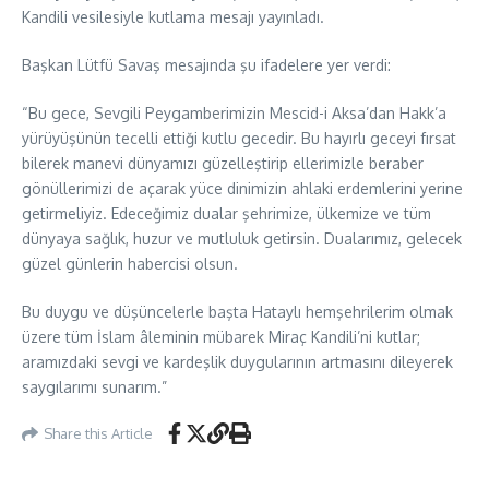
Kandili vesilesiyle kutlama mesajı yayınladı.
Başkan Lütfü Savaş mesajında şu ifadelere yer verdi:
“Bu gece, Sevgili Peygamberimizin Mescid-i Aksa’dan Hakk’a
yürüyüşünün tecelli ettiği kutlu gecedir. Bu hayırlı geceyi fırsat
bilerek manevi dünyamızı güzelleştirip ellerimizle beraber
gönüllerimizi de açarak yüce dinimizin ahlaki erdemlerini yerine
getirmeliyiz. Edeceğimiz dualar şehrimize, ülkemize ve tüm
dünyaya sağlık, huzur ve mutluluk getirsin. Dualarımız, gelecek
güzel günlerin habercisi olsun.
Bu duygu ve düşüncelerle başta Hataylı hemşehrilerim olmak
üzere tüm İslam âleminin mübarek Miraç Kandili’ni kutlar;
aramızdaki sevgi ve kardeşlik duygularının artmasını dileyerek
saygılarımı sunarım.”
Share this Article