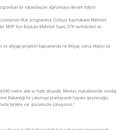
programları ile vatandaşları ağırlamaya devam ediyor.
e düzenlenen iftar programına; Dörtyol Kaymakamı Mehmet
an, MHP İlçe Başkanı Mahmut Sayıl, STK temsilcileri ve
e altyapı projeleri kapsamında ne ihtiyaç varsa ekipler ile
 6040 metre atık su hattı döşedik. Merkez mahallelerde sondaj
vre Bakanlığı ile çalışmayı planlayarak hayata geçireceğiz.
imizle birlikte var gücümüzle çalışıyoruz.”
öy ve Kuzuculu Mahallesi’ndeki halı sahalarımız tamamlandı.