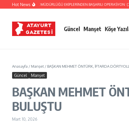
İçeriğe atla
Hot News
ÖZÜ GÜMRÜK MÜDÜRLÜĞÜ EKİPLERİNDEN BAŞARILI OPERASYON :ÇOK SAYIDA 
Güncel
Manşet
Köşe Yazıl
Anasayfa
/
Manşet
/
BAŞKAN MEHMET ÖNTÜRK, İFTARDA DÖRTYOLL
Güncel
Manşet
BAŞKAN MEHMET ÖNT
BULUŞTU
Mart 10, 2026