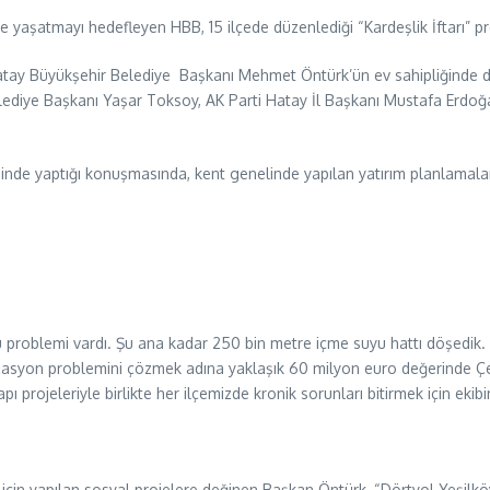
lde yaşatmayı hedefleyen HBB, 15 ilçede düzenlediği “Kardeşlik İftarı” 
, Hatay Büyükşehir Belediye Başkanı Mehmet Öntürk’ün ev sahipliğind
lediye Başkanı Yaşar Toksoy, AK Parti Hatay İl Başkanı Mustafa Erdoğ
e yaptığı konuşmasında, kent genelinde yapılan yatırım planlamaları v
problemi vardı. Şu ana kadar 250 bin metre içme suyu hattı döşedik.
lizasyon problemini çözmek adına yaklaşık 60 milyon euro değerinde Çe
pı projeleriyle birlikte her ilçemizde kronik sorunları bitirmek için ekib
 için yapılan sosyal projelere değinen Başkan Öntürk, “Dörtyol Yeşilk