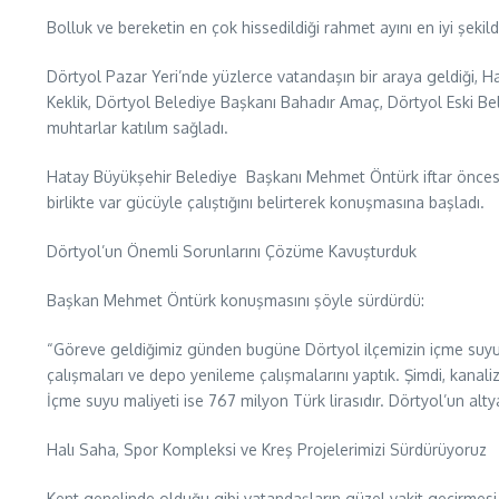
Bolluk ve bereketin en çok hissedildiği rahmet ayını en iyi şeki
Dörtyol Pazar Yeri’nde yüzlerce vatandaşın bir araya geldiği
Keklik, Dörtyol Belediye Başkanı Bahadır Amaç, Dörtyol Eski Be
muhtarlar katılım sağladı.
Hatay Büyükşehir Belediye Başkanı Mehmet Öntürk iftar öncesind
birlikte var gücüyle çalıştığını belirterek konuşmasına başladı.
Dörtyol’un Önemli Sorunlarını Çözüme Kavuşturduk
Başkan Mehmet Öntürk konuşmasını şöyle sürdürdü:
“Göreve geldiğimiz günden bugüne Dörtyol ilçemizin içme suyu 
çalışmaları ve depo yenileme çalışmalarını yaptık. Şimdi, kana
İçme suyu maliyeti ise 767 milyon Türk lirasıdır. Dörtyol’un altya
Halı Saha, Spor Kompleksi ve Kreş Projelerimizi Sürdürüyoruz
Kent genelinde olduğu gibi vatandaşların güzel vakit geçirmesi