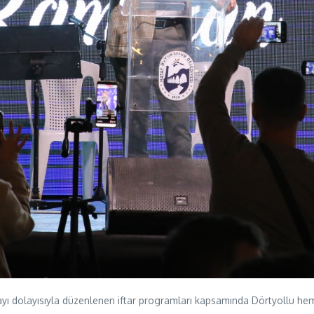
dolayısıyla düzenlenen iftar programları kapsamında Dörtyollu hemşer