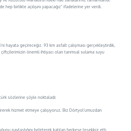
ep birlikte açılışını yapacağız” ifadelerine yer verdi.
’ni hayata geçireceğiz. 93 km asfalt çalışması gerçekleştirdik,
çiftçilerimizin önemli ihtiyacı olan tarımsal sulama suyu
rk sözlerine şöyle noktaladı:
ştirerek hizmet etmeye çalışıyoruz. Biz Dörtyol’umuzdan
u paylaştığını belirterek katılan herkese teşekkür etti.