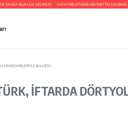
SİLAH ELE GEÇİRİLDİ
HATAY MİLLETVEKİLİ NECMETTİN ÇALIŞKAN: GAZİLERİ
arı
U HEMŞEHRİLERİYLE BULUŞTU
ÜRK, İFTARDA DÖRTYOL