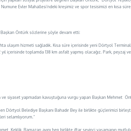
une Evler Mahallesi’ndeki kreşimiz ve spor tesisimizi en kısa sürede h
 Başkan Öntürk sözlerine şöyle devam etti:
ta ulaşım hizmeti sağladık. Kısa süre içerisinde yeni Dörtyol Terminali
 yıl içerisinde toplamda 138 km asfalt yapmış olacağız. Park, peyzaj ve 
ım ve siyaset yapmadan kavuştuğuna vurgu yapan Başkan Mehmet Öntü
en Dörtyol Belediye Başkanı Bahadır Bey ile birlikte güçlerimizi birle
leri selamlıyorum.”
klik, Ramazan ayını hep birlikte iftar sevinci yaşamanın mutluluğun