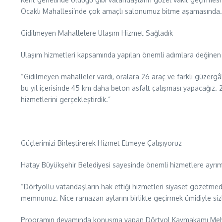
Ocaklı Mahallesi’nde çok amaçlı salonumuz bitme aşamasında. Num
Gidilmeyen Mahallelere Ulaşım Hizmet Sağladık
Ulaşım hizmetleri kapsamında yapılan önemli adımlara değinen
“Gidilmeyen mahalleler vardı, oralara 26 araç ve farklı güzergâh
bu yıl içerisinde 45 km daha beton asfalt çalışması yapacağız. 2
hizmetlerini gerçekleştirdik.”
Güçlerimizi Birleştirerek Hizmet Etmeye Çalışıyoruz
Hatay Büyükşehir Belediyesi sayesinde önemli hizmetlere ayr
“Dörtyollu vatandaşların hak ettiği hizmetleri siyaset gözetmed
memnunuz. Nice ramazan aylarını birlikte geçirmek ümidiyle siz
Programın devamında konuşma yapan Dörtyol Kaymakamı Mehmet Ke