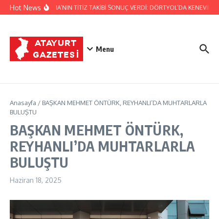
İçeriğe atla
Hot News
JANDARMA’NIN TİTİZ TAKİBİ SONUÇ VERDİ: DÖRTYOL’DA KENEVİR ÜRE
Menu
Anasayfa
/
BAŞKAN MEHMET ÖNTÜRK, REYHANLI’DA MUHTARLARLA
BULUŞTU
BAŞKAN MEHMET ÖNTÜRK,
REYHANLI’DA MUHTARLARLA
BULUŞTU
Haziran 18, 2025