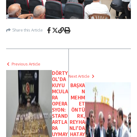
Share this Article
Previous Article
DÖRTY
Next Article
OL’DA
KUYU
BAŞKA
MCULA
N
RA
MEHM
OPERA
ET
SYON:
ÖNTÜ
STAND
RK,
ARTLA
REYHA
RA
NLI’DA
UYMAY
HATAY