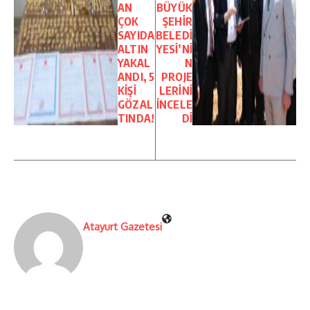
AN
BÜYÜK
ÇOK
ŞEHİR
SAYIDA
BELEDİ
ALTIN
YESİ’Nİ
YAKAL
N
ANDI, 5
PROJE
KİŞİ
LERİNİ
GÖZAL
İNCELE
TINDA!
Dİ
Atayurt Gazetesi