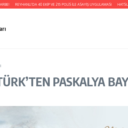
E!
REYHANLI’DA 40 EKİP VE 215 POLİS İLE ASAYİŞ UYGULAMASI
HATSU, KU
arı
I
ÜRK’TEN PASKALYA BAY