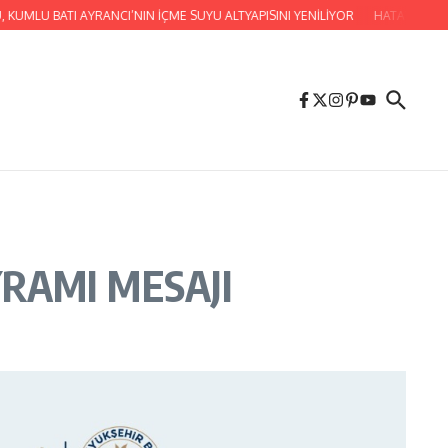
MLU BATI AYRANCI’NIN İÇME SUYU ALTYAPISINI YENİLİYOR
HATAY BÜYÜKŞEH
RAMI MESAJI