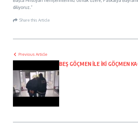
Başta Hristiyan hemşehrilerimiz olmak üzere, Paskalya Bayramı’n
diliyoruz.”
Share this Article
Previous Article
BEŞ GÖÇMEN İLE İKİ GÖÇMEN KA