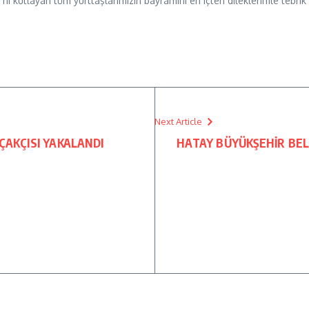
ı kutlayan tüm yurttaşlarımızın bayramını en içten dileklerimle tebrik 
Next Article
ÇAKÇISI YAKALANDI
HATAY BÜYÜKŞEHİR BEL