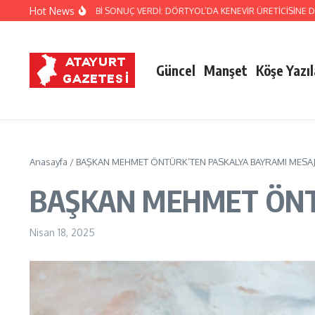
İçeriğe atla
Hot News
RMA’NIN TİTİZ TAKİBİ SONUÇ VERDİ: DÖRTYOL’DA KENEVİR ÜRETİCİSİNE DARB
Güncel
Manşet
Köşe Yazıl
Anasayfa
/
BAŞKAN MEHMET ÖNTÜRK’TEN PASKALYA BAYRAMI MESAJ
BAŞKAN MEHMET ÖNT
Nisan 18, 2025