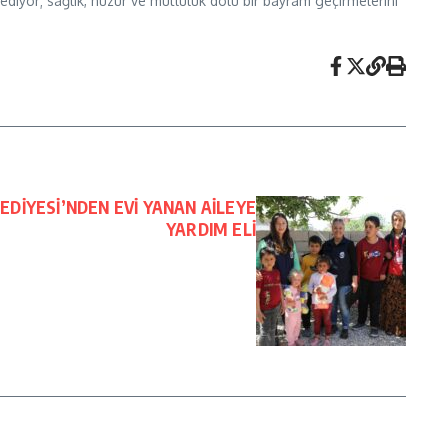
ediyor; sağlık, huzur ve mutluluk dolu bir bayram geçirmelerini
EDİYESİ’NDEN EVİ YANAN AİLEYE
YARDIM ELİ