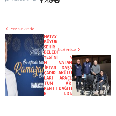
Share this Article
Previous Article
HATAY
BÜYÜK
ŞEHİR
Next Article
BELEDİ
YESİ’Nİ
4
N
VATAN
İFTAR
DAŞA
ÇADIR
AKÜLÜ
LARI
ARAÇL
TÜM
AR
KENTT
DAĞITI
E
LDI: