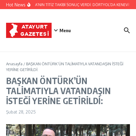
İçeriğe atla
Hot News
JANDARMA’NIN TİTİZ TAKİBİ SONUÇ VERDİ: DÖRTYOL’DA KENEVİR ÜRE
Menu
Anasayfa
/
BAŞKAN ÖNTÜRK’ÜN TALİMATIYLA VATANDAŞIN İSTEĞİ
YERİNE GETİRİLDİ:
BAŞKAN ÖNTÜRK’ÜN
TALİMATIYLA VATANDAŞIN
İSTEĞİ YERİNE GETİRİLDİ:
Şubat 28, 2025