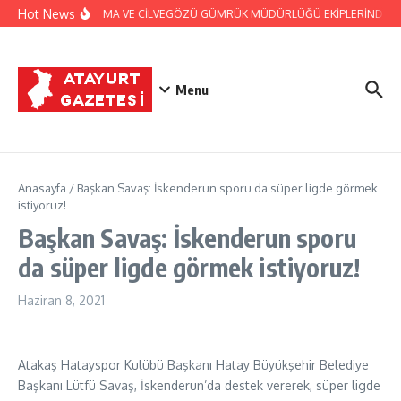
İçeriğe atla
Hot News
JANDARMA VE CİLVEGÖZÜ GÜMRÜK MÜDÜRLÜĞÜ EKİPLERİNDEN BAŞ
Menu
Anasayfa
/
Başkan Savaş: İskenderun sporu da süper ligde görmek
istiyoruz!
Başkan Savaş: İskenderun sporu
da süper ligde görmek istiyoruz!
Haziran 8, 2021
Atakaş Hatayspor Kulübü Başkanı Hatay Büyükşehir Belediye
Başkanı Lütfü Savaş, İskenderun’da destek vererek, süper ligde