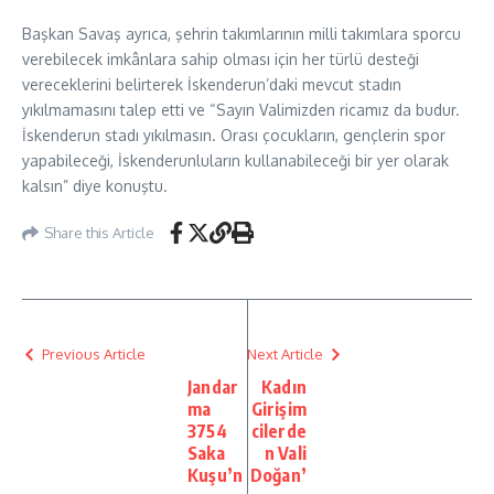
Başkan Savaş ayrıca, şehrin takımlarının milli takımlara sporcu
verebilecek imkânlara sahip olması için her türlü desteği
vereceklerini belirterek İskenderun’daki mevcut stadın
yıkılmamasını talep etti ve “Sayın Valimizden ricamız da budur.
İskenderun stadı yıkılmasın. Orası çocukların, gençlerin spor
yapabileceği, İskenderunluların kullanabileceği bir yer olarak
kalsın” diye konuştu.
Share this Article
Previous Article
Next Article
Jandar
Kadın
ma
Girişim
3754
cilerde
Saka
n Vali
Kuşu’n
Doğan’