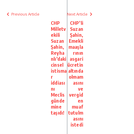
Previous Article
Next Article
CHP
CHP’li
Milletv
Suzan
ekili
Şahin,
Suzan
Emekli
Şahin,
maaşla
Reyha
rının
nlı’daki
asgari
cinsel
ücretin
istisma
altında
r
olmam
iddiası
asını
nı
ve
Meclis
vergid
günde
en
mine
muaf
taşıdı!
tutulm
asını
istedi