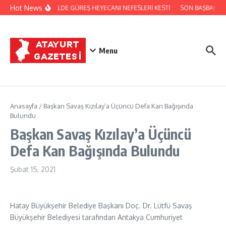
İçeriğe atla
Hot News
FESTİVALDE GÜREŞ HEYECANI NEFESLERİ KESTİ
SON BAŞBAKAN 
Menu
Anasayfa
/
Başkan Savaş Kızılay’a Üçüncü Defa Kan Bağışında
Bulundu
Başkan Savaş Kızılay’a Üçüncü
Defa Kan Bağışında Bulundu
Şubat 15, 2021
Hatay Büyükşehir Belediye Başkanı Doç. Dr. Lütfü Savaş
Büyükşehir Belediyesi tarafından Antakya Cumhuriyet