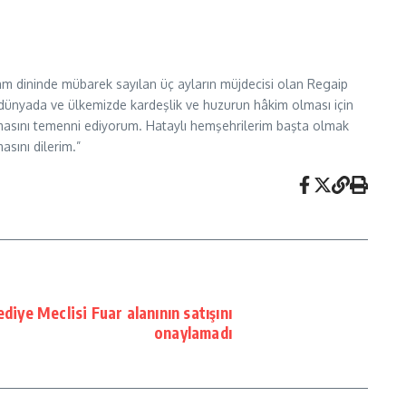
İslam dininde mübarek sayılan üç ayların müjdecisi olan Regaip
m dünyada ve ülkemizde kardeşlik ve huzurun hâkim olması için
lmasını temenni ediyorum. Hataylı hemşehrilerim başta olmak
asını dilerim.”
iye Meclisi Fuar alanının satışını
onaylamadı