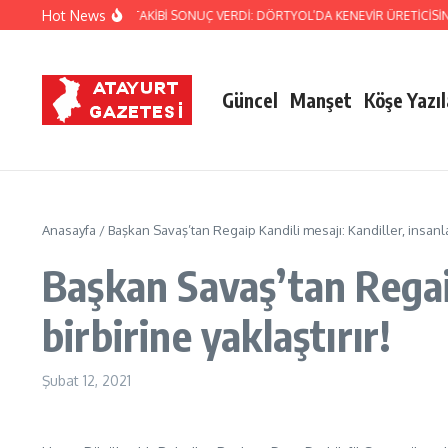
İçeriğe atla
Hot News
JANDARMA’NIN TİTİZ TAKİBİ SONUÇ VERDİ: DÖRTYOL’DA KENEVİR ÜRETİCİSİN
Güncel
Manşet
Köşe Yazıl
Anasayfa
/
Başkan Savaş’tan Regaip Kandili mesajı: Kandiller, insanları
Başkan Savaş’tan Regaip
birbirine yaklaştırır!
Şubat 12, 2021