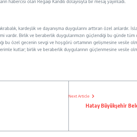
rın habercisi olan Regaip Kandili dolayısıyla bir mesaj yayınladı.
, akrabalık, kardeşlik ve dayanışma duygularını arttıran özel anlardır. 
mi vardır. Birlik ve beraberlik duygularımızın güçlendiği bu günde tü
ığı bu özel gecenin sevgi ve hoşgörü ortamının gelişmesine vesile o
rimle kutlar; birlik ve beraberlik duygularının güçlenmesine vesile olm
Next Article
Hatay Büyükşehir Beled