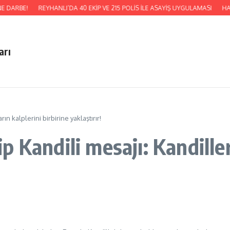
E DARBE!
REYHANLI’DA 40 EKİP VE 215 POLİS İLE ASAYİŞ UYGULAMASI
HAT
arı
n kalplerini birbirine yaklaştırır!
 Kandili mesajı: Kandiller,