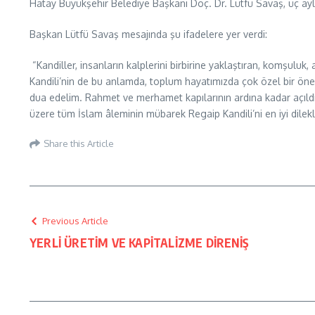
Hatay Büyükşehir Belediye Başkanı Doç. Dr. Lütfü Savaş, üç ayla
Başkan Lütfü Savaş mesajında şu ifadelere yer verdi:
“Kandiller, insanların kalplerini birbirine yaklaştıran, komşuluk
Kandili’nin de bu anlamda, toplum hayatımızda çok özel bir öne
dua edelim. Rahmet ve merhamet kapılarının ardına kadar açıld
üzere tüm İslam âleminin mübarek Regaip Kandili’ni en iyi dilekle
Share this Article
Previous Article
YERLİ ÜRETİM VE KAPİTALİZME DİRENİŞ