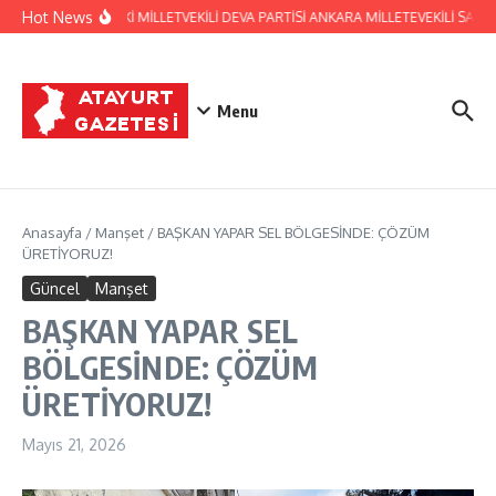
İçeriğe atla
Hot News
HATAY ESKİ MİLLETVEKİLİ DEVA PARTİSİ ANKARA MİLLETEVEKİLİ SA
Menu
Anasayfa
/
Manşet
/
BAŞKAN YAPAR SEL BÖLGESİNDE: ÇÖZÜM
ÜRETİYORUZ!
Güncel
Manşet
BAŞKAN YAPAR SEL
BÖLGESİNDE: ÇÖZÜM
ÜRETİYORUZ!
Mayıs 21, 2026