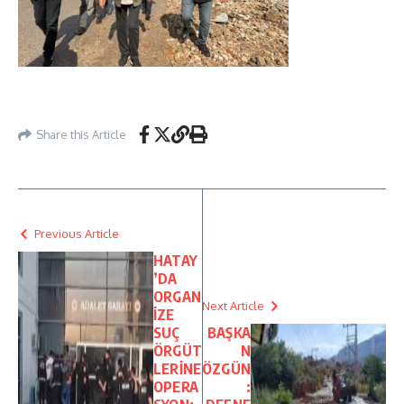
Share this Article
Previous Article
HATAY
’DA
ORGAN
Next Article
İZE
SUÇ
BAŞKA
ÖRGÜT
N
LERİNE
ÖZGÜN
OPERA
: