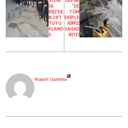
SYON:
DEFNE
36
’DE
KİŞİ’DE
TÜM
N 28’İ
EKİPLE
TUTU
RİMİZ
KLAND
SAHAD
I!
AYIZ!
Atayurt Gazetesi