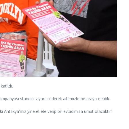
atıldı.
mpanyası standını ziyaret ederek ailemizle bir araya geldik.
ntakya’mız yine el ele verip bir evladımıza umut olacaktır”