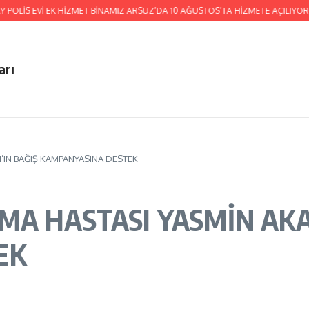
 EVİ EK HİZMET BİNAMIZ ARSUZ’DA 10 AĞUSTOS’TA HİZMETE AÇILIYOR!
HA
arı
’IN BAĞIŞ KAMPANYASINA DESTEK
MA HASTASI YASMİN AKA
EK