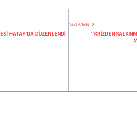
Next Article
Sİ HATAY’DA DÜZENLENDİ
“KRİZDEN KALKIN
M