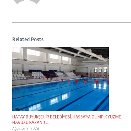
Related Posts
HATAY BÜYÜKŞEHİR BELEDİYESİ, HASSA’YA OLİMPİK YÜZME
HAVUZU KAZAND ...
Ağustos 8, 2026