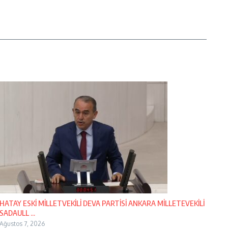
HATAY ESKİ MİLLETVEKİLİ DEVA PARTİSİ ANKARA MİLLETEVEKİLİ
SADAULL ...
Ağustos 7, 2026