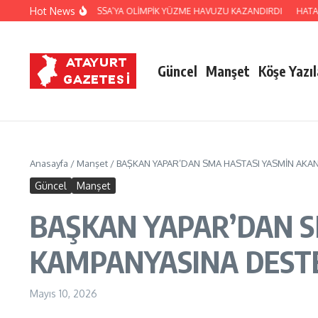
İçeriğe atla
Hot News
 BELEDİYESİ, HASSA’YA OLİMPİK YÜZME HAVUZU KAZANDIRDI
HATAY POLİS
Güncel
Manşet
Köşe Yazıl
Anasayfa
/
Manşet
/
BAŞKAN YAPAR’DAN SMA HASTASI YASMİN AKAN
Güncel
Manşet
BAŞKAN YAPAR’DAN S
KAMPANYASINA DEST
Mayıs 10, 2026