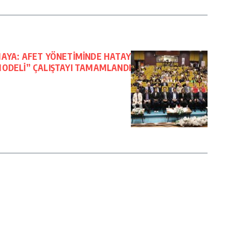
MAYA: AFET YÖNETİMİNDE HATAY
ODELİ” ÇALIŞTAYI TAMAMLANDI