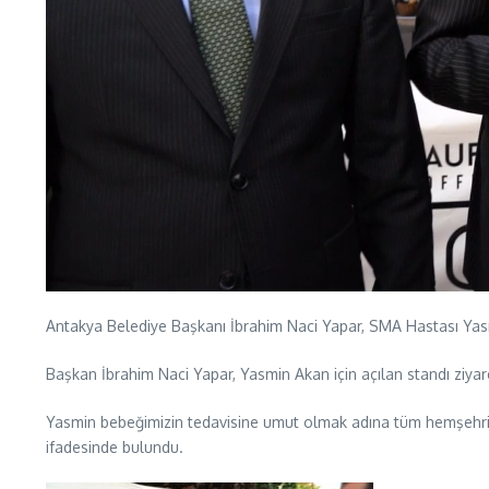
Antakya Belediye Başkanı İbrahim Naci Yapar, SMA Hastası Yas
Başkan İbrahim Naci Yapar, Yasmin Akan için açılan standı ziyar
Yasmin bebeğimizin tedavisine umut olmak adına tüm hemşehrile
ifadesinde bulundu.