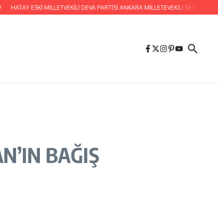
TAY ESKİ MİLLETVEKİLİ DEVA PARTİSİ ANKARA MİLLETEVEKİLİ SADAULLAH ERG
N’IN BAĞIŞ