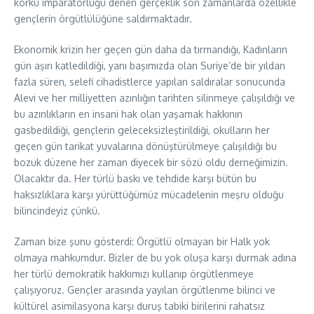
korku imparatorluğu denen gerçeklik son zamanlarda özellikle
gençlerin örgütlülüğüne saldırmaktadır.
Ekonomik krizin her geçen gün daha da tırmandığı, Kadınların
gün aşırı katledildiği, yanı başımızda olan Suriye’de bir yıldan
fazla süren, selefi cihadistlerce yapılan saldıralar sonucunda
Alevi ve her milliyetten azınlığın tarihten silinmeye çalışıldığı ve
bu azınlıkların en insani hak olan yaşamak hakkının
gasbedildiği, gençlerin geleceksizleştirildiği, okulların her
geçen gün tarikat yuvalarına dönüştürülmeye çalışıldığı bu
bozuk düzene her zaman diyecek bir sözü oldu derneğimizin.
Olacaktır da. Her türlü baskı ve tehdide karşı bütün bu
haksızlıklara karşı yürüttüğümüz mücadelenin meşru olduğu
bilincindeyiz çünkü.
Zaman bize şunu gösterdi: Örgütlü olmayan bir Halk yok
olmaya mahkumdur. Bizler de bu yok oluşa karşı durmak adına
her türlü demokratik hakkımızı kullanıp örgütlenmeye
çalışıyoruz. Gençler arasında yayılan örgütlenme bilinci ve
kültürel asimilasyona karşı duruş tabiki birilerini rahatsız