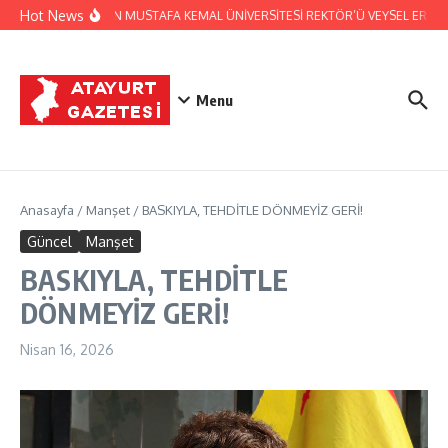
İçeriğe atla
Hot News
HATSO’DAN MUSTAFA KEMAL ÜNİVERSİTESİ REKTÖR’Ü VEYSEL EREN’E 
Menu
Anasayfa
/
Manşet
/
BASKIYLA, TEHDİTLE DÖNMEYİZ GERİ!
Güncel
Manşet
BASKIYLA, TEHDİTLE
DÖNMEYİZ GERİ!
Nisan 16, 2026