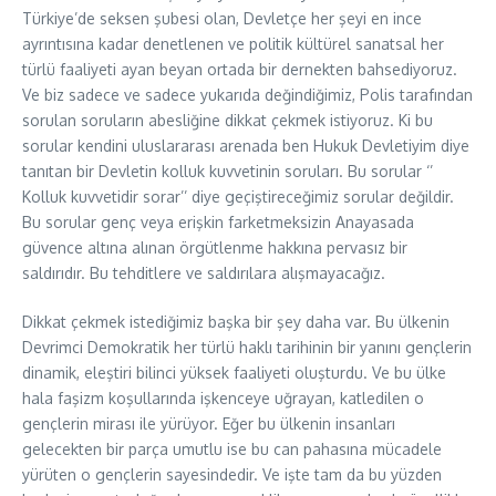
Türkiye’de seksen şubesi olan, Devletçe her şeyi en ince
ayrıntısına kadar denetlenen ve politik kültürel sanatsal her
türlü faaliyeti ayan beyan ortada bir dernekten bahsediyoruz.
Ve biz sadece ve sadece yukarıda değindiğimiz, Polis tarafından
sorulan soruların abesliğine dikkat çekmek istiyoruz. Ki bu
sorular kendini uluslararası arenada ben Hukuk Devletiyim diye
tanıtan bir Devletin kolluk kuvvetinin soruları. Bu sorular ‘’
Kolluk kuvvetidir sorar’’ diye geçiştireceğimiz sorular değildir.
Bu sorular genç veya erişkin farketmeksizin Anayasada
güvence altına alınan örgütlenme hakkına pervasız bir
saldırıdır. Bu tehditlere ve saldırılara alışmayacağız.
Dikkat çekmek istediğimiz başka bir şey daha var. Bu ülkenin
Devrimci Demokratik her türlü haklı tarihinin bir yanını gençlerin
dinamik, eleştiri bilinci yüksek faaliyeti oluşturdu. Ve bu ülke
hala faşizm koşullarında işkenceye uğrayan, katledilen o
gençlerin mirası ile yürüyor. Eğer bu ülkenin insanları
gelecekten bir parça umutlu ise bu can pahasına mücadele
yürüten o gençlerin sayesindedir. Ve işte tam da bu yüzden