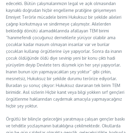
edecekti. Bütün çalışmalarımızın legal ve açık olmasından
kaynaklı doğrudan hiçbir engelleme pratiğine girişemeyen
Emniyet Terörle mücadele birimi Hukuksuz bir şekilde aileleri
çağırıp korkutmaya ve sindirmeye çalışmıştır. Ailelerden
beklediği dönütü alamadıklarında afallayan TEM birimi
‘’hanımefendi çocuğunuz derneklerle yürüyor olabilir ama
çocuklar kadar masum olmayan insanlar var ve bunlar
çocukları kullanıp örgütlerine üye yapıyorlar. Sonra da inanın
çocuk öldüğünde öldü diye sevinip yeni bir konu çıktı hadi
yürüyelim deyip Devlete ters düşmek için her şeyi yapıyorlar.
Inanın bunun için yapmayacakları şey yoktur’’ gibi çirkin,
mesnetsiz, Hukuksuz bir şekilde durumu terörize ediyorlar.
Buradan şu sonuç çıkıyor: Hukuksuz davranan tek birim TEM
birimidir. Asıl sizlerin Hiçbir kanıt veya bilgi yokken sırf gençleri
örgütlenme haklarından caydırmak amacıyla yapmayacağınız
hiçbir şey yoktur.
Örgütlü bir bilinçle geleceğini yaratmaya çalışan gençler baskı
ve tehditle yozlaşmanın bataklığına çekilmektedir. Okullarda
gün be gün saldırılar olmakta gençlik, geleceksizlikle, korkuyla