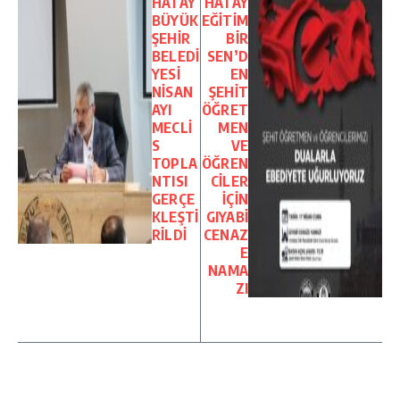
HATAY
HATAY
BÜYÜK
EĞİTİM
ŞEHİR
BİR
BELEDİ
SEN’D
YESİ
EN
NİSAN
ŞEHİT
AYI
ÖĞRET
MECLİ
MEN
S
VE
TOPLA
ÖĞREN
NTISI
CİLER
GERÇE
İÇİN
KLEŞTİ
GIYABİ
RİLDİ
CENAZ
E
NAMA
ZI