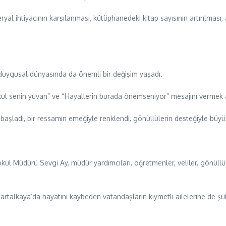
eryal ihtiyacının karşılanması, kütüphanedeki kitap sayısının artırılması,
in duygusal dünyasında da önemli bir değişim yaşadı.
okul senin yuvan” ve “Hayallerin burada önemseniyor” mesajını vermek 
le başladı, bir ressamın emeğiyle renklendi, gönüllülerin desteğiyle b
l Müdürü Sevgi Ay, müdür yardımcıları, öğretmenler, veliler, gönüllü
rtalkaya’da hayatını kaybeden vatandaşların kıymetli ailelerine de şükra