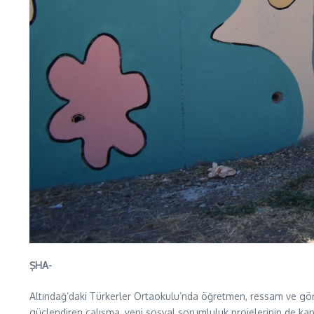
ŞHA-
Altındağ’daki Türkerler Ortaokulu’nda öğretmen, ressam ve gönü
güçlendiren çalışma, yeni sosyal sorumluluk projelerinin de kapı