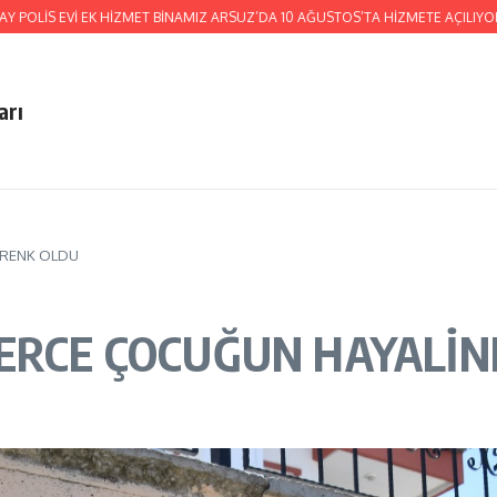
EVİ EK HİZMET BİNAMIZ ARSUZ’DA 10 AĞUSTOS’TA HİZMETE AÇILIYOR!
HATA
arı
 RENK OLDU
LERCE ÇOCUĞUN HAYALİN