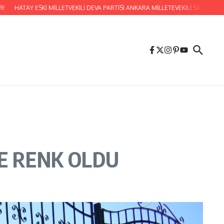
Y ESKİ MİLLETVEKİLİ DEVA PARTİSİ ANKARA MİLLETEVEKİLİ SADAULLAH ERGİ
E RENK OLDU