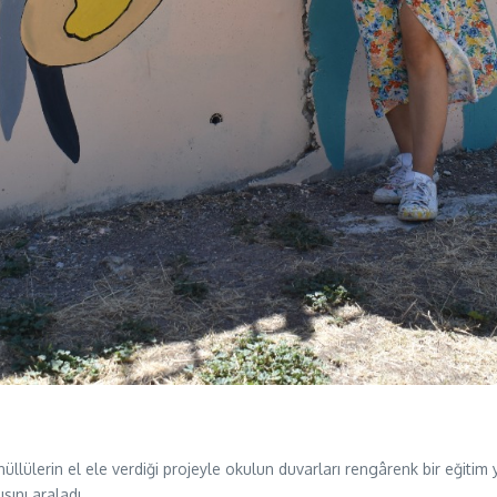
llülerin el ele verdiği projeyle okulun duvarları rengârenk bir eğiti
sını araladı
.