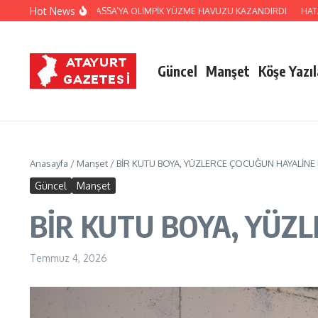
İçeriğe atla
Hot News
BELEDİYESİ, HASSA’YA OLİMPİK YÜZME HAVUZU KAZANDIRDI
HATAY POLİS 
Güncel
Manşet
Köşe Yazıl
Anasayfa
/
Manşet
/
BİR KUTU BOYA, YÜZLERCE ÇOCUĞUN HAYALİNE
Güncel
Manşet
BİR KUTU BOYA, YÜZ
Temmuz 4, 2026