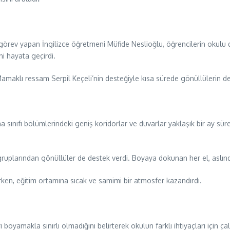
görev yapan İngilizce öğretmeni Müfide Neslioğlu, öğrencilerin okulu 
ni hayata geçirdi.
maklı ressam Serpil Keçeli’nin desteğiyle kısa sürede gönüllülerin de
 sınıfı bölümlerindeki geniş koridorlar ve duvarlar yaklaşık bir ay süre
aş gruplarından gönüllüler de destek verdi. Boyaya dokunan her el, aslı
rırken, eğitim ortamına sıcak ve samimi bir atmosfer kazandırdı.
 boyamakla sınırlı olmadığını belirterek okulun farklı ihtiyaçları için 