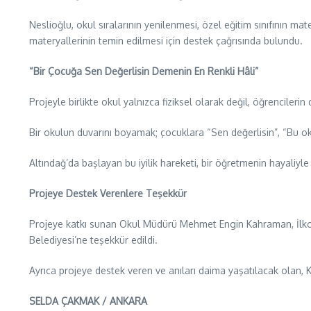
Neslioğlu, okul sıralarının yenilenmesi, özel eğitim sınıfının mat
materyallerinin temin edilmesi için destek çağrısında bulundu.
“Bir Çocuğa Sen Değerlisin Demenin En Renkli Hâli”
Projeyle birlikte okul yalnızca fiziksel olarak değil, öğrenciler
Bir okulun duvarını boyamak; çocuklara “Sen değerlisin”, “Bu 
Altındağ’da başlayan bu iyilik hareketi, bir öğretmenin hayaliy
Projeye Destek Verenlere Teşekkür
Projeye katkı sunan Okul Müdürü Mehmet Engin Kahraman, İlkoku
Belediyesi’ne teşekkür edildi.
Ayrıca projeye destek veren ve anıları daima yaşatılacak olan, Ka
SELDA ÇAKMAK / ANKARA