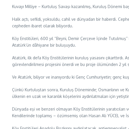
Kuvayı Milliye – Kurtuluş Savaşı kazanılmış, Kuruluş Dönemi ba
Halk açtı, sefildi, yoksuldu, cahil ve dünyadan bir haberdi. C
cepheden ibaret olarak biliyordu.
Köy Enstitüleri, 600 yıl “Beyni, Demir Çerçeve İçinde Tutulmuş
Atatürk’ün dâhiyane bir buluşuydu.
Atatürk, ilk defa Köy Enstitülerinin kuruluş yasasını çıkarttırdı. A
görevlendirilmesi projesini önerdi ve bu proje ölümünden 2 yı
Ve Atatürk, biliyor ve inanıyordu ki Genç Cumhuriyetin; genç ku
Çünkü Kurtuluştan sonra, Kuruluş Döneminde; Osmanlının ve Kuva
ülkenin en uzak ve karanlık köşelerini aydınlatmaları için yetişt
Dünyada eşi ve benzeri olmayan Köy Enstitülerinin yaratıcıları ve
Kendilerinde toplamış – özümsemiş olan Hasan Ali YÜCEL ve İsm
Köy Enstitüleri Anadolu Bozkırını aydınlatacak, antiemperyalis