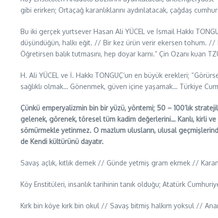
gibi erirken; Ortaçağ karanlıklarını aydınlatacak, çağdaş cumhur
Bu iki gerçek yurtsever Hasan Ali YÜCEL ve İsmail Hakkı TONGUÇ’
düşündüğün, halkı eğit. // Bir kez ürün verir ekersen tohum. // B
Öğretirsen balık tutmasını, hep doyar karnı.” Çin Ozanı kuan TZ
H. Ali YÜCEL ve İ. Hakkı TONGUÇ’un en büyük erekleri; “Görürs
sağlıklı olmak… Gönenmek, güven içine yaşamak… Türkiye Cumhur
Çünkü emperyalizmin bin bir yüzü, yöntemi; 50 – 100’lık stratejile
gelenek, görenek, töresel tüm kadim değerlerini… Kanlı, kirli ve
sömürmekle yetinmez. O mazlum ulusların, ulusal geçmişlerindek
de Kendi kültürünü dayatır.
Savaş açlık, kıtlık demek // Günde yetmiş gram ekmek // Karan
Köy Enstitüleri, insanlık tarihinin tanık olduğu; Atatürk Cumhur
Kırk bin köye kırk bin okul // Savaş bitmiş halkım yoksul // A