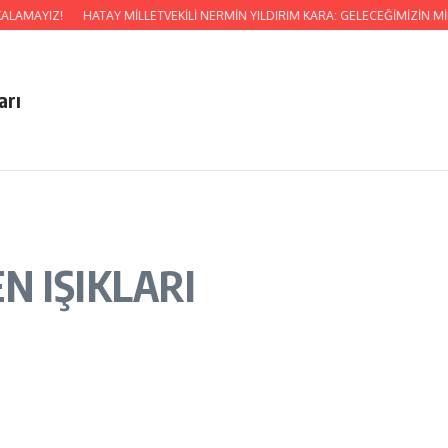
LAMAYIZ!
HATAY MİLLETVEKİLİ NERMİN YILDIRIM KARA: GELECEĞİMİZİN
arı
N IŞIKLARI