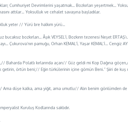
ukları; Cumhuriyet Devrimlerini yaşatmak… Bozkırları yeşertmek… Yoksu
masını attılar… Yoksulluk ve cehalet savaşına başladılar.
ulluk yeter // Yürü bre halkım yürü…
uz bucaksız bozkırları… Âşık VEYSEL’İ, Bozkırın tezenesi Neşet ERTAŞ’ı
ğdayı… Çukurova’nın pamuğu, Orhan KEMAL’İ, Yaşar KEMAL’İ… Cengiz 
,// Baharda Polatlı kırlarında açan// Güz geldi mi Kop Dağına göçen,
tirin, örtün beni;// Eğin türkülerinin içine gömün Beni.” Şiiri de kuş u
r.// Ama düşe kalka, ama yiğit, ama umutlu// Alın benim gönlümden de 
Bİ
emperyalist Kuruluş Kodlarında saklıdır.
.