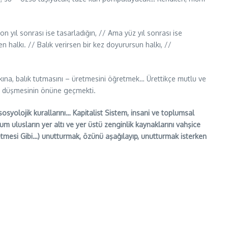
 yıl sonrası ise tasarladığın, // Ama yüz yıl sonrası ise
n halkı. // Balık verirsen bir kez doyurursun halkı, //
ına, balık tutmasını – üretmesini öğretmek… Ürettikçe mutlu ve
na düşmesinin önüne geçmekti.
 sosyolojik kurallarını… Kapitalist Sistem, insani ve toplumsal
m ulusların yer altı ve yer üstü zenginlik kaynaklarını vahşice
etmesi Gibi…) unutturmak, özünü aşağılayıp, unutturmak isterken