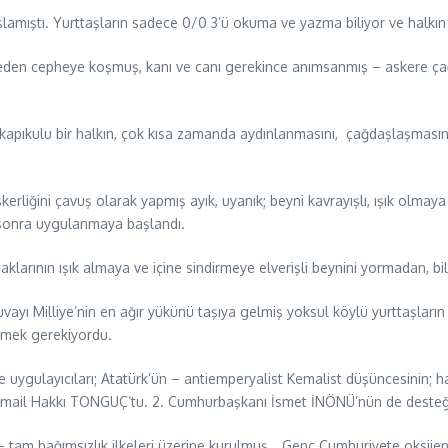
şlamıştı. Yurttaşların sadece 0/0 3’ü okuma ve yazma biliyor ve halkın
epheden cepheye koşmuş, kanı ve canı gerekince anımsanmış – askere çağ
” kapıkulu bir halkın, çok kısa zamanda aydınlanmasını, çağdaşlaşmasın
skerliğini çavuş olarak yapmış ayık, uyanık; beyni kavrayışlı, ışık olmaya 
l sonra uygulanmaya başlandı.
şaklarının ışık almaya ve içine sindirmeye elverişli beynini yormadan, 
yı Milliye’nin en ağır yükünü taşıya gelmiş yoksul köylü yurttaşların 
irmek gerekiyordu.
 uygulayıcıları; Atatürk’ün – antiemperyalist Kemalist düşüncesinin; halk
ail Hakkı TONGUÇ’tu. 2. Cumhurbaşkanı İsmet İNÖNÜ’nün de desteğiyle
t – tam bağımsızlık ilkeleri üzerine kurulmuş… Genç Cumhuriyete oksij