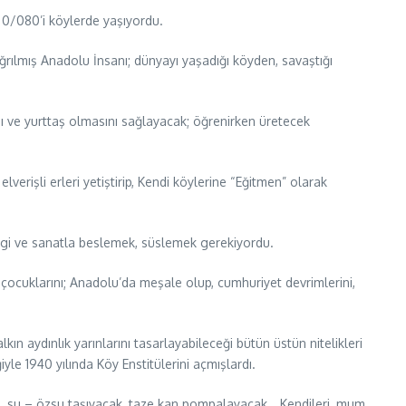
 0/080’i köylerde yaşıyordu.
rılmış Anadolu İnsanı; dünyayı yaşadığı köyden, savaştığı
ı ve yurttaş olmasını sağlayacak; öğrenirken üretecek
elverişli erleri yetiştirip, Kendi köylerine “Eğitmen” olarak
bilgi ve sanatla beslemek, süslemek gerekiyordu.
çocuklarını; Anadolu’da meşale olup, cumhuriyet devrimlerini,
ın aydınlık yarınlarını tasarlayabileceği bütün üstün nitelikleri
 1940 yılında Köy Enstitülerini açmışlardı.
en, su – özsu taşıyacak, taze kan pompalayacak… Kendileri, mum