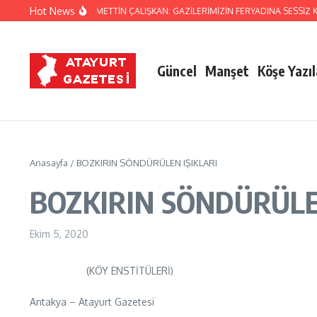
İçeriğe atla
Hot News
AY MİLLETVEKİLİ NECMETTİN ÇALIŞKAN: GAZİLERİMİZİN FERYADINA SESSİZ KA
Güncel
Manşet
Köşe Yazıl
Anasayfa
/
BOZKIRIN SÖNDÜRÜLEN IŞIKLARI
BOZKIRIN SÖNDÜRÜLE
Ekim 5, 2020
(KÖY ENSTİTÜLERİ)
Antakya – Atayurt Gazetesi