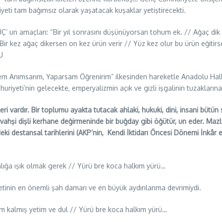
iyeti tam bağımsız olarak yaşatacak kuşaklar yetiştirecekti.
 un amaçları: “Bir yıl sonrasını düşünüyorsan tohum ek. // Ağaç dik on
ir kez ağaç dikersen on kez ürün verir // Yüz kez olur bu ürün eğitirse
U
em Anımsarım, Yaparsam Öğrenirim” ilkesinden hareketle Anadolu Halk
iyeti’nin gelecekte, emperyalizmin açık ve gizli işgalinin tuzakları
ri vardır. Bir toplumu ayakta tutacak ahlaki, hukuki, dini, insani bütün
 vahşi dişli kerhane değirmeninde bir buğday gibi öğütür, un eder. Mazlu
i destansal tarihlerini (AKP’nin, Kendi İktidarı Öncesi Dönemi İnkâr 
lığa ışık olmak gerek // Yürü bre koca halkım yürü…
iyetinin en önemli şah damarı ve en büyük aydınlanma devrimiydi.
nam kalmış yetim ve dul // Yürü bre koca halkım yürü…