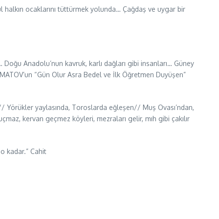
l halkın ocaklarını tüttürmek yolunda… Çağdaş ve uygar bir
… Doğu Anadolu’nun kavruk, karlı dağları gibi insanları… Güney
AYMATOV’un “Gün Olur Asra Bedel ve İlk Öğretmen Duyüşen”
// Yörükler yaylasında, Toroslarda eğleşen// Muş Ovası’ndan,
çmaz, kervan geçmez köyleri, mezraları gelir, mıh gibi çakılır
o kadar.” Cahit