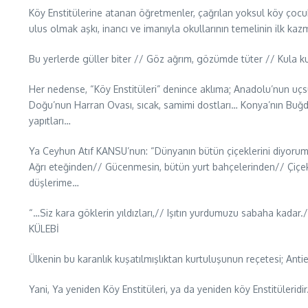
Köy Enstitülerine atanan öğretmenler, çağrılan yoksul köy çoc
ulus olmak aşkı, inancı ve imanıyla okullarının temelinin ilk kaz
Bu yerlerde güller biter // Göz ağrım, gözümde tüter // Kula k
Her nedense, “Köy Enstitüleri” denince aklıma; Anadolu’nun uçs
Doğu’nun Harran Ovası, sıcak, samimi dostları… Konya’nın Bu
yapıtları…
Ya Ceyhun Atıf KANSU’nun: “Dünyanın bütün çiçeklerini diyorum
Ağrı eteğinden// Gücenmesin, bütün yurt bahçelerinden// Çiçek ge
düşlerime…
“…Siz kara göklerin yıldızları,// Işıtın yurdumuzu sabaha kada
KÜLE
Ülkenin bu karanlık kuşatılmışlıktan kurtuluşunun reçetesi; Anti
Yani, Ya yeniden Köy Enstitüleri, ya da yeniden köy Enstitüleridir