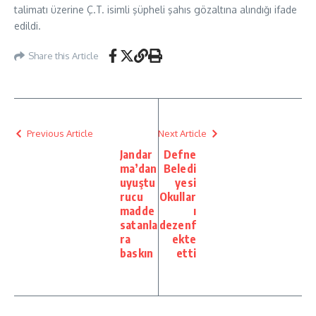
talimatı üzerine Ç.T. isimli şüpheli şahıs gözaltına alındığı ifade
edildi.
Share this Article
Previous Article
Next Article
Jandar
Defne
ma’dan
Beledi
uyuştu
yesi
rucu
Okullar
madde
ı
satanla
dezenf
ra
ekte
baskın
etti