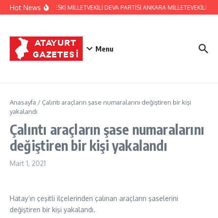
İçeriğe atla
Hot News
HATAY ESKİ MİLLETVEKİLİ DEVA PARTİSİ ANKARA MİLLETEVEKİLİ
Menu
Anasayfa
/
Çalıntı araçların şase numaralarını değiştiren bir kişi
yakalandı
Çalıntı araçların şase numaralarını
değiştiren bir kişi yakalandı
Mart 1, 2021
Hatay’ın çeşitli ilçelerinden çalınan araçların şaselerini
değiştiren bir kişi yakalandı.