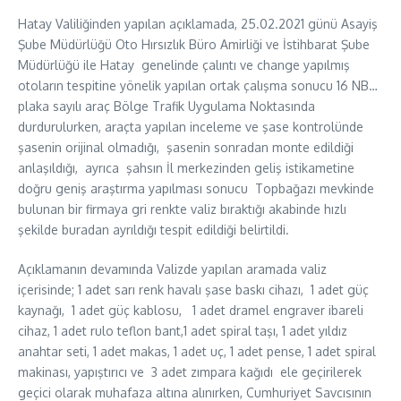
Hatay Valiliğinden yapılan açıklamada, 25.02.2021 günü Asayiş
Şube Müdürlüğü Oto Hırsızlık Büro Amirliği ve İstihbarat Şube
Müdürlüğü ile Hatay genelinde çalıntı ve change yapılmış
otoların tespitine yönelik yapılan ortak çalışma sonucu 16 NB…
plaka sayılı araç Bölge Trafik Uygulama Noktasında
durdurulurken, araçta yapılan inceleme ve şase kontrolünde
şasenin orijinal olmadığı, şasenin sonradan monte edildiği
anlaşıldığı, ayrıca şahsın İl merkezinden geliş istikametine
doğru geniş araştırma yapılması sonucu Topbağazı mevkinde
bulunan bir firmaya gri renkte valiz bıraktığı akabinde hızlı
şekilde buradan ayrıldığı tespit edildiği belirtildi.
Açıklamanın devamında Valizde yapılan aramada valiz
içerisinde; 1 adet sarı renk havalı şase baskı cihazı, 1 adet güç
kaynağı, 1 adet güç kablosu, 1 adet dramel engraver ibareli
cihaz, 1 adet rulo teflon bant,1 adet spiral taşı, 1 adet yıldız
anahtar seti, 1 adet makas, 1 adet uç, 1 adet pense, 1 adet spiral
makinası, yapıştırıcı ve 3 adet zımpara kağıdı ele geçirilerek
geçici olarak muhafaza altına alınırken, Cumhuriyet Savcısının