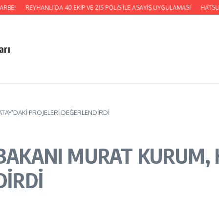
REYHANLI’DA 40 EKİP VE 215 POLİS İLE ASAYİŞ UYGULAMASI
HATSU, KUMLU B
arı
ATAY’DAKİ PROJELERİ DEĞERLENDİRDİ
 BAKANI MURAT KURUM, 
DİRDİ