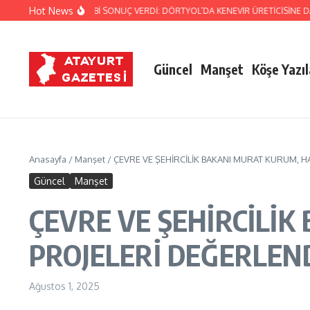
İçeriğe atla
Hot News
NIN TİTİZ TAKİBİ SONUÇ VERDİ: DÖRTYOL’DA KENEVİR ÜRETİCİSİNE DARBE!
Güncel
Manşet
Köşe Yazıl
Anasayfa
/
Manşet
/
ÇEVRE VE ŞEHİRCİLİK BAKANI MURAT KURUM, H
Güncel
Manşet
ÇEVRE VE ŞEHİRCİLİK
PROJELERİ DEĞERLEN
Ağustos 1, 2025