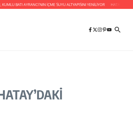
ATI AYRANCI’NIN İÇME SUYU ALTYAPISINI YENİLİYOR
HATAY BÜYÜKŞEHİR B
HATAY’DAKİ