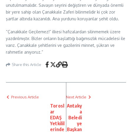
unutulmamalıdır. Savaşın seyrini değiştiren ve dünyada önemli
bir yere sahip olan Çanakkale Zaferi bilinmelidir ki çok zor
şartlar altında kazanıldı. Ana yurdunu koruyanlar şehit oldu.
“Çanakkale Geçilemez!” ilkesi hafızalardan silinmemek üzere
yazdırılmıştır. Bizler onların başlattığı bağımsızlık mücadelesi ile
varız. Çanakkale şehitlerini ve gazilerini minnet, şükran ve
rahmetle anıyoruz.”
Share this Article
Previous Article
Next Article
Torosl
Antaky
ar
a
EDAŞ
Beledi
Yetkilil
ye
erinde
Başkan