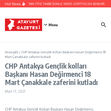
İçeriğe atla
Hot News
JANDARMA’NIN TİTİZ TAKİBİ SONUÇ VERDİ: DÖRTYOL’DA KENEVİR ÜRE
Menu
Anasayfa
/
CHP Antakya Gençlik kolları Başkanı Hasan Değirmenci 18
Mart Çanakkale zaferini kutladı
CHP Antakya Gençlik kolları
Başkanı Hasan Değirmenci 18
Mart Çanakkale zaferini kutladı
Mart 17, 2021
CHP Antakya Gençlik Kolları Başkanı Hasan Değirmenci,