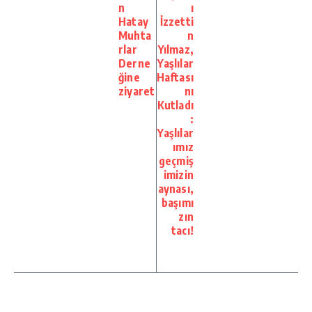
n
ı
Hatay
İzzetti
Muhta
n
rlar
Yılmaz,
Derne
Yaşlılar
ğine
Haftası
ziyaret
nı
Kutladı
:
Yaşlılar
ımız
geçmiş
imizin
aynası,
başımı
zın
tacı!