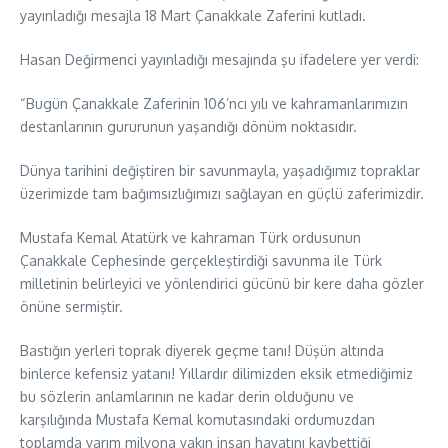
yayınladığı mesajla 18 Mart Çanakkale Zaferini kutladı.
Hasan Değirmenci yayınladığı mesajında şu ifadelere yer verdi:
“Bugün Çanakkale Zaferinin 106’ncı yılı ve kahramanlarımızın
destanlarının gururunun yaşandığı dönüm noktasıdır.
Dünya tarihini değiştiren bir savunmayla, yaşadığımız topraklar
üzerimizde tam bağımsızlığımızı sağlayan en güçlü zaferimizdir.
Mustafa Kemal Atatürk ve kahraman Türk ordusunun
Çanakkale Cephesinde gerçekleştirdiği savunma ile Türk
milletinin belirleyici ve yönlendirici gücünü bir kere daha gözler
önüne sermiştir.
Bastığın yerleri toprak diyerek geçme tanı! Düşün altında
binlerce kefensiz yatanı! Yıllardır dilimizden eksik etmediğimiz
bu sözlerin anlamlarının ne kadar derin olduğunu ve
karşılığında Mustafa Kemal komutasındaki ordumuzdan
toplamda yarım milyona yakın insan hayatını kaybettiği