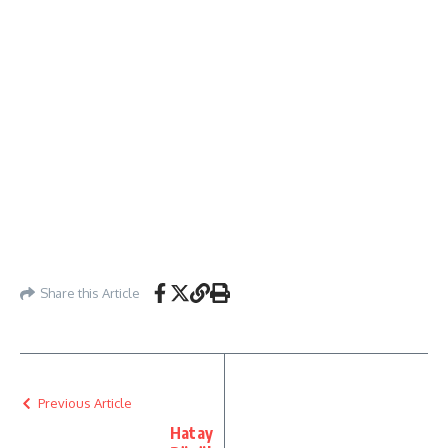
Share this Article
Previous Article
Hatay