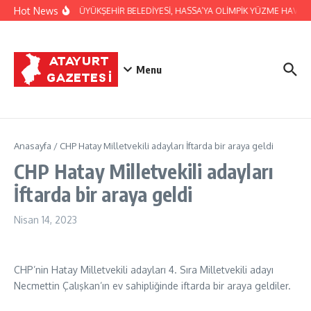
İçeriğe atla
Hot News
HATAY BÜYÜKŞEHİR BELEDİYESİ, HASSA’YA OLİMPİK YÜZME HAVUZ
Menu
Anasayfa
/
CHP Hatay Milletvekili adayları İftarda bir araya geldi
CHP Hatay Milletvekili adayları
İftarda bir araya geldi
Nisan 14, 2023
CHP’nin Hatay Milletvekili adayları 4. Sıra Milletvekili adayı
Necmettin Çalışkan’ın ev sahipliğinde iftarda bir araya geldiler.