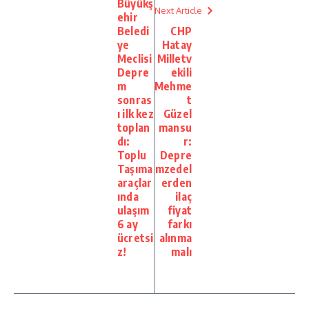
Büyükş
Next Article
ehir
Beledi
CHP
ye
Hatay
Meclisi
Milletv
Depre
ekili
m
Mehme
sonras
t
ı ilk kez
Güzel
toplan
mansu
dı:
r:
Toplu
Depre
Taşıma
mzedel
araçlar
erden
ında
ilaç
ulaşım
fiyat
6 ay
farkı
ücretsi
alınma
z!
malı