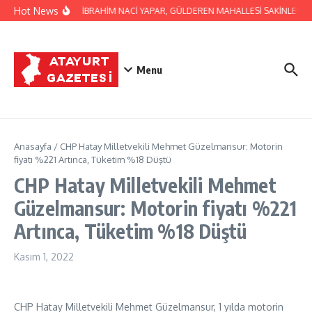
İçeriğe atla
Hot News
BAŞKAN İBRAHİM NACİ YAPAR, GÜLDEREN MAHALLESİ SAKİNLERİNİ 
Menu
Anasayfa
/
CHP Hatay Milletvekili Mehmet Güzelmansur: Motorin
fiyatı %221 Artınca, Tüketim %18 Düştü
CHP Hatay Milletvekili Mehmet
Güzelmansur: Motorin fiyatı %221
Artınca, Tüketim %18 Düştü
Kasım 1, 2022
CHP Hatay Milletvekili Mehmet Güzelmansur, 1 yılda motorin