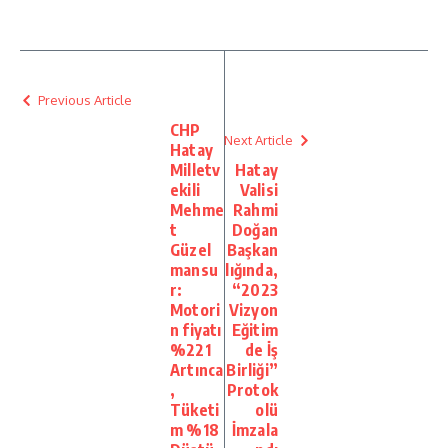
Previous Article
CHP
Next Article
Hatay
Milletv
Hatay
ekili
Valisi
Mehme
Rahmi
t
Doğan
Güzel
Başkan
mansu
lığında,
r:
“2023
Motori
Vizyon
n fiyatı
Eğitim
%221
de İş
Artınca
Birliği”
,
Protok
Tüketi
olü
m %18
İmzala