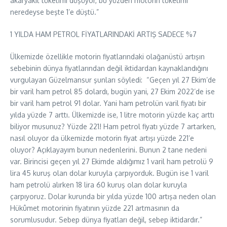
akaryakıt tüketimi düşüyor, bu yüzden motorin tüketimi
neredeyse beşte 1’e düştü.”
1 YILDA HAM PETROL FİYATLARINDAKİ ARTIŞ SADECE %7
Ülkemizde özellikle motorin fiyatlarındaki olağanüstü artışın
sebebinin dünya fiyatlarından değil iktidardan kaynaklandığını
vurgulayan Güzelmansur şunları söyledi: “Geçen yıl 27 Ekim’de
bir varil ham petrol 85 dolardı, bugün yani, 27 Ekim 2022’de ise
bir varil ham petrol 91 dolar. Yani ham petrolün varil fiyatı bir
yılda yüzde 7 arttı. Ülkemizde ise, 1 litre motorin yüzde kaç arttı
biliyor musunuz? Yüzde 221! Ham petrol fiyatı yüzde 7 artarken,
nasıl oluyor da ülkemizde motorin fiyat artışı yüzde 221’e
oluyor? Açıklayayım bunun nedenlerini. Bunun 2 tane nedeni
var. Birincisi geçen yıl 27 Ekimde aldığımız 1 varil ham petrolü 9
lira 45 kuruş olan dolar kuruyla çarpıyorduk. Bugün ise 1 varil
ham petrolü alırken 18 lira 60 kuruş olan dolar kuruyla
çarpıyoruz. Dolar kurunda bir yılda yüzde 100 artışa neden olan
Hükûmet motorinin fiyatının yüzde 221 artmasının da
sorumlusudur. Sebep dünya fiyatları değil, sebep iktidardır.”