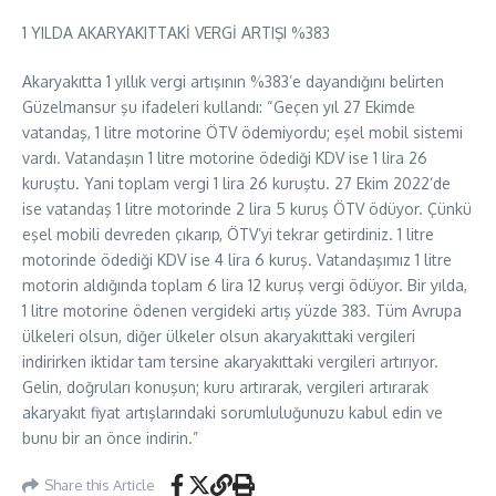
1 YILDA AKARYAKITTAKİ VERGİ ARTIŞI %383
Akaryakıtta 1 yıllık vergi artışının %383’e dayandığını belirten
Güzelmansur şu ifadeleri kullandı: “Geçen yıl 27 Ekimde
vatandaş, 1 litre motorine ÖTV ödemiyordu; eşel mobil sistemi
vardı. Vatandaşın 1 litre motorine ödediği KDV ise 1 lira 26
kuruştu. Yani toplam vergi 1 lira 26 kuruştu. 27 Ekim 2022’de
ise vatandaş 1 litre motorinde 2 lira 5 kuruş ÖTV ödüyor. Çünkü
eşel mobili devreden çıkarıp, ÖTV’yi tekrar getirdiniz. 1 litre
motorinde ödediği KDV ise 4 lira 6 kuruş. Vatandaşımız 1 litre
motorin aldığında toplam 6 lira 12 kuruş vergi ödüyor. Bir yılda,
1 litre motorine ödenen vergideki artış yüzde 383. Tüm Avrupa
ülkeleri olsun, diğer ülkeler olsun akaryakıttaki vergileri
indirirken iktidar tam tersine akaryakıttaki vergileri artırıyor.
Gelin, doğruları konuşun; kuru artırarak, vergileri artırarak
akaryakıt fiyat artışlarındaki sorumluluğunuzu kabul edin ve
bunu bir an önce indirin.”
Share this Article