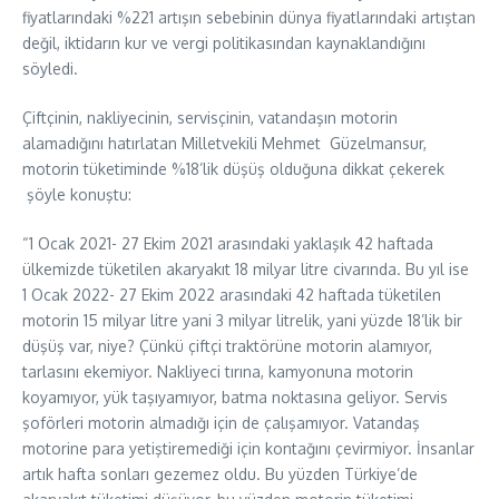
fiyatlarındaki %221 artışın sebebinin dünya fiyatlarındaki artıştan
değil, iktidarın kur ve vergi politikasından kaynaklandığını
söyledi.
Çiftçinin, nakliyecinin, servisçinin, vatandaşın motorin
alamadığını hatırlatan Milletvekili Mehmet Güzelmansur,
motorin tüketiminde %18’lik düşüş olduğuna dikkat çekerek
şöyle konuştu:
“1 Ocak 2021- 27 Ekim 2021 arasındaki yaklaşık 42 haftada
ülkemizde tüketilen akaryakıt 18 milyar litre civarında. Bu yıl ise
1 Ocak 2022- 27 Ekim 2022 arasındaki 42 haftada tüketilen
motorin 15 milyar litre yani 3 milyar litrelik, yani yüzde 18’lik bir
düşüş var, niye? Çünkü çiftçi traktörüne motorin alamıyor,
tarlasını ekemiyor. Nakliyeci tırına, kamyonuna motorin
koyamıyor, yük taşıyamıyor, batma noktasına geliyor. Servis
şoförleri motorin almadığı için de çalışamıyor. Vatandaş
motorine para yetiştiremediği için kontağını çevirmiyor. İnsanlar
artık hafta sonları gezemez oldu. Bu yüzden Türkiye’de